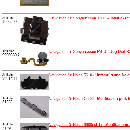
Artikelnr.:
Navigation für Sonyericsson J300i
- Joysticksc
9960599
Artikelnr.:
Navigation für Sonyericsson P910i
- Jog-Dial R
9960080-2
Artikelnr.:
Navigation für Nokia 5610
- Unterstützung Nav
9991483
Artikelnr.:
Navigation für Nokia C5-03
- Menütasten pink N
31558
Artikelnr.:
Navigation für Nokia 6600i-slide
- Menütastenmat
31390