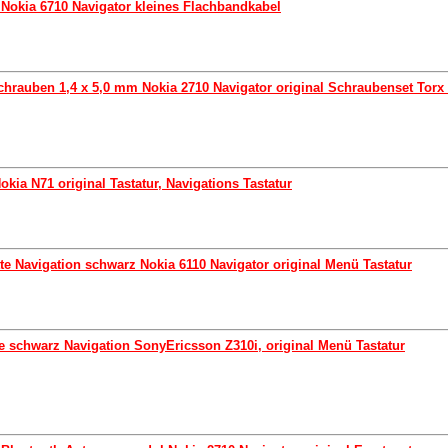
l Nokia 6710 Navigator kleines Flachbandkabel
chrauben 1,4 x 5,0 mm Nokia 2710 Navigator original Schraubenset Torx 
kia N71 original Tastatur, Navigations Tastatur
te Navigation schwarz Nokia 6110 Navigator original Menü Tastatur
te schwarz Navigation SonyEricsson Z310i, original Menü Tastatur