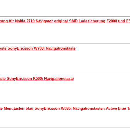
erung für Nokia 2710 Navigator original SMD Ladesicherung F2000 und F
Taste SonyEricsson W700i Navigationstaste
Taste SonyEricsson K500i Navigationstaste
te Menütasten blau SonyEricsson W595i Navigationstasten Active blue T