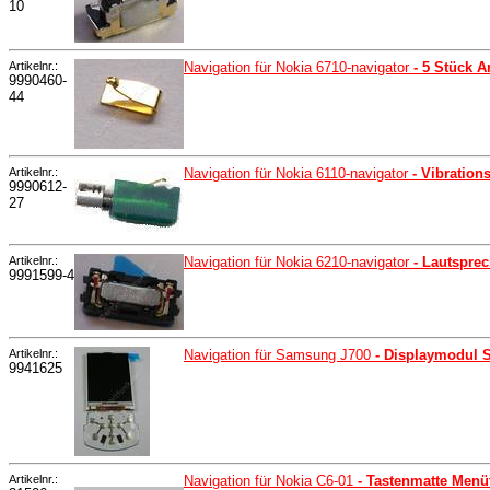
10
Artikelnr.:
Navigation für Nokia 6710-navigator
- 5 Stück A
9990460-
44
Artikelnr.:
Navigation für Nokia 6110-navigator
- Vibration
9990612-
27
Artikelnr.:
Navigation für Nokia 6210-navigator
- Lautspre
9991599-4
Artikelnr.:
Navigation für Samsung J700
- Displaymodul 
9941625
Artikelnr.:
Navigation für Nokia C6-01
- Tastenmatte Menüt