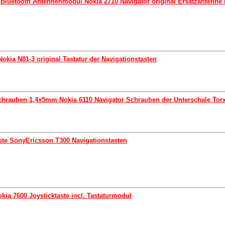
 Bluetooth Antennenmodul Nokia 2710 Navigator original Ersatzantenne
okia N81-3 original Tastatur der Navigationstasten
Schrauben 1,4x5mm Nokia 6110 Navigator Schrauben der Unterschale Tor
aste SonyEricsson T300 Navigationstasten
okia 7600 Joysticktaste incl. Tastaturmodul