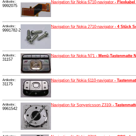
Artikelnr.:
Navigation für Nokia 6710-navigator
- Flexkabe
9992075
Artikelnr.:
Navigation für Nokia 2710-navigator
- 4 Stück S
9991782-2
Artikelnr.:
Navigation für Nokia N71
- Menü-Tastenmatte No
31157
Artikelnr.:
Navigation für Nokia 6110-navigator
- Tastenmat
31175
Artikelnr.:
Navigation für Sonyericsson Z310i
- Tastenmat
9961542