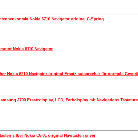
ntennenkontakt Nokia 6710 Navigator original C-Spring
smotor Nokia 6110 Navigator
cher Nokia 6210 Navigator original Ersatzlautsprecher für normale Gesp
Samsung J700 Ersatzdisplay, LCD, Farbdisplay mit Navigations Tastatur
asten silber Nokia C6-01 original Navitasten silver