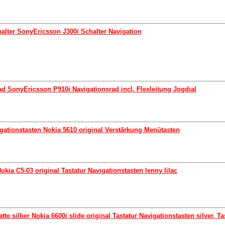
halter SonyEricsson J300i Schalter Navigation
ad SonyEricsson P910i Navigationsrad incl. Flexleitung Jogdial
igationstasten Nokia 5610 original Verstärkung Menütasten
okia C5-03 original Tastatur Navigationstasten lenny lilac
te silber Nokia 6600i slide original Tastatur Navigationstasten silver, T