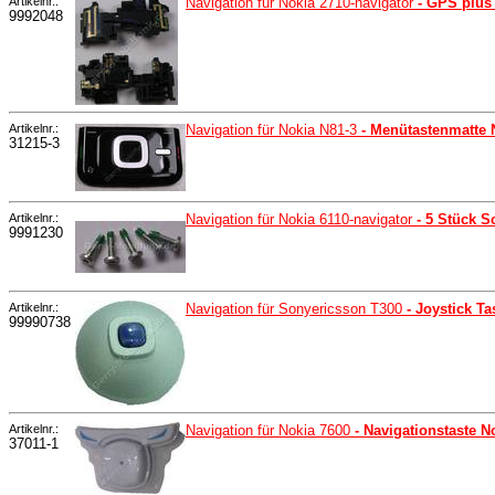
Artikelnr.:
Navigation für Nokia 2710-navigator
- GPS plus
9992048
Artikelnr.:
Navigation für Nokia N81-3
- Menütastenmatte N
31215-3
Artikelnr.:
Navigation für Nokia 6110-navigator
- 5 Stück 
9991230
Artikelnr.:
Navigation für Sonyericsson T300
- Joystick T
99990738
Artikelnr.:
Navigation für Nokia 7600
- Navigationstaste N
37011-1