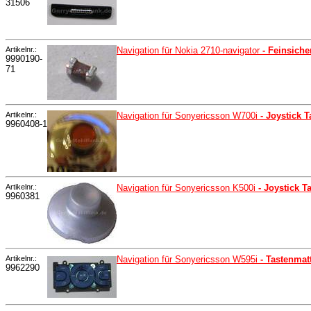
31506
Artikelnr.:
Navigation für Nokia 2710-navigator
- Feinsich
9990190-
71
Artikelnr.:
Navigation für Sonyericsson W700i
- Joystick 
9960408-1
Artikelnr.:
Navigation für Sonyericsson K500i
- Joystick 
9960381
Artikelnr.:
Navigation für Sonyericsson W595i
- Tastenmat
9962290