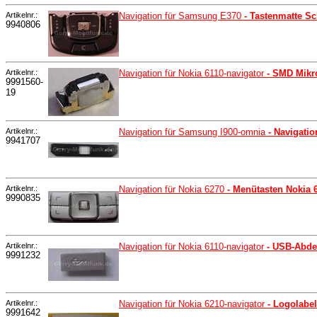
Artikelnr.:
Navigation für Samsung E370
- Tastenmatte S
9940806
Artikelnr.:
Navigation für Nokia 6110-navigator
- SMD Mikro
9991560-
19
Artikelnr.:
Navigation für Samsung I900-omnia
- Navigati
9941707
Artikelnr.:
Navigation für Nokia 6270
- Menütasten Nokia 
9990835
Artikelnr.:
Navigation für Nokia 6110-navigator
- USB-Abde
9991232
Artikelnr.:
Navigation für Nokia 6210-navigator
- Logolabel
9991642