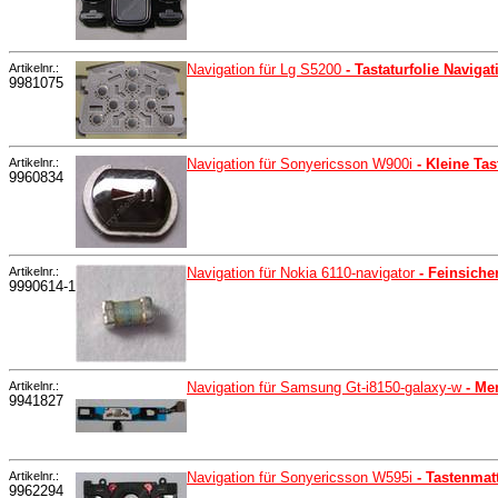
Artikelnr.:
Navigation für Lg S5200
- Tastaturfolie Navig
9981075
Artikelnr.:
Navigation für Sonyericsson W900i
- Kleine Ta
9960834
Artikelnr.:
Navigation für Nokia 6110-navigator
- Feinsich
9990614-1
Artikelnr.:
Navigation für Samsung Gt-i8150-galaxy-w
- Me
9941827
Artikelnr.:
Navigation für Sonyericsson W595i
- Tastenmat
9962294