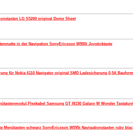
ationstasten LG S5200 original Dome Sheet
stenmatte in der Navigation SonyEricsson W900i Joysticktaste
erung für Nokia 6110 Navigator original SMD Ladesicherung 0,5A Baufor
nütastenmodul,Flexkabel Samsung GT I8150 Galaxy W Wonder Tastaturm
te Menütasten schwarz SonyEricsson W595i Navigationstasten ruby blac