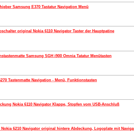
chieber Samsung E370 Tastatur Navigation Menü
schalter original Nokia 6110 Navigator Taster der Hauptpatine
onstastenmatte Samsung SGH i900 Omnia Tatatur Menütasten
6270 Tastenmatte Navigation - Menü, Funktionstasten
ckung Nokia 6110 Navigator Klappe, Stopfen vom USB-Anschluß
 Nokia 6210 Navigator original hintere Abdeckung, Logoplate mit Navigat