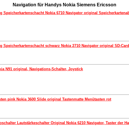
Navigation für Handys Nokia Siemens Ericsson
g Speicherkartenschacht Nokia 6710 Navigator original Speicherkarten
g Speicherkartenschacht schwarz Nokia 2710 Navigator original SD-Card
kia N91 original, Navigations-Schalter, Joystick
sten pink Nokia 3600 Slide original Tastenmatte Menütasten rot
schalter Lautstärkeschalter Original Nokia 6210 Navigator, Taster der H