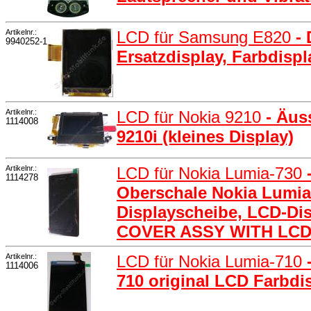
Artikelnr.:
LCD für Samsung E820
-
9940252-1
Ersatzdisplay, Farbdisp
Artikelnr.:
LCD für Nokia 9210
- Äus
1114008
9210i (kleines Display)
Artikelnr.:
LCD für Nokia Lumia-730
1114278
Oberschale Nokia Lumia 
Displayscheibe, LCD-Di
COVER ASSY WITH LC
Artikelnr.:
LCD für Nokia Lumia-710
1114006
710 original LCD Farbdis