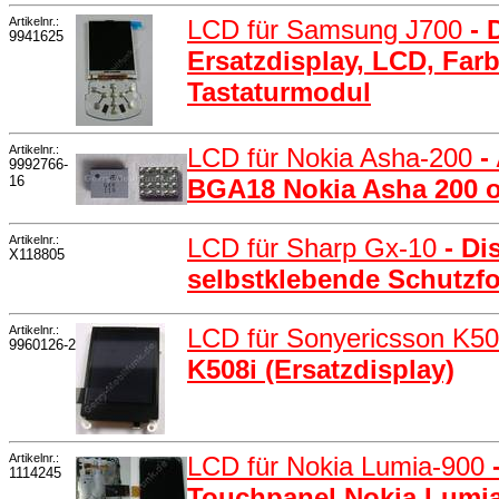
Artikelnr.:
LCD für Samsung J700
- 
9941625
Ersatzdisplay, LCD, Far
Tastaturmodul
Artikelnr.:
LCD für Nokia Asha-200
-
9992766-
16
BGA18 Nokia Asha 200 o
Artikelnr.:
LCD für Sharp Gx-10
- Di
X118805
selbstklebende Schutzfo
Artikelnr.:
LCD für Sonyericsson K5
9960126-2
K508i (Ersatzdisplay)
Artikelnr.:
LCD für Nokia Lumia-900
1114245
Touchpanel Nokia Lumia-