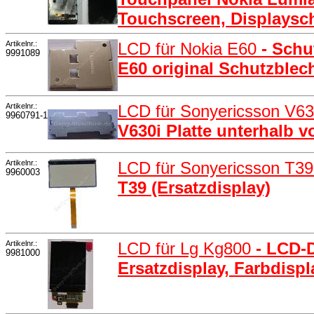
Touchscreen, Displaysc
Artikelnr.:
LCD für Nokia E60
- Schu
9991089
E60 original Schutzble
Artikelnr.:
LCD für Sonyericsson V6
9960791-1
V630i Platte unterhalb v
Artikelnr.:
LCD für Sonyericsson T3
9960003
T39 (Ersatzdisplay)
Artikelnr.:
LCD für Lg Kg800
- LCD-
9981000
Ersatzdisplay, Farbdisp