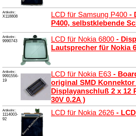
Artikelnr.:
LCD für Samsung P400
-
X118808
P400, selbstklebende Sc
Artikelnr.:
LCD für Nokia 6800
- Dis
9990743
Lautsprecher für Nokia 
Artikelnr.:
LCD für Nokia E63
- Boar
9991556-
19
original SMD Konnektor 
Displayanschluß 2 x 12
30V 0.2A )
Artikelnr.:
LCD für Nokia 2626
- LCD
1114003-
92