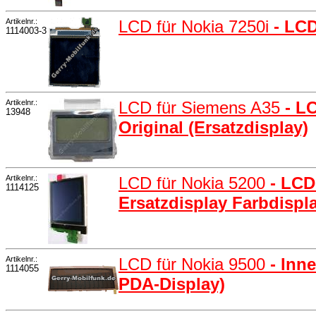
Artikelnr.:
LCD für Nokia 7250i
- LCD
1114003-3
Artikelnr.:
LCD für Siemens A35
- L
13948
Original (Ersatzdisplay)
Artikelnr.:
LCD für Nokia 5200
- LCD
1114125
Ersatzdisplay Farbdispl
Artikelnr.:
LCD für Nokia 9500
- Inn
1114055
PDA-Display)