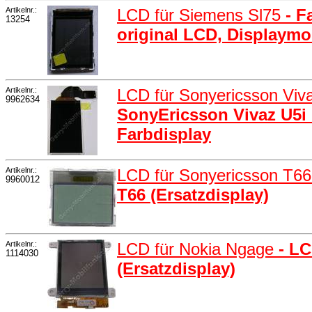
Artikelnr.:
LCD für Siemens Sl75
- F
13254
original LCD, Displaymo
Artikelnr.:
LCD für Sonyericsson Viv
9962634
SonyEricsson Vivaz U5i 
Farbdisplay
Artikelnr.:
LCD für Sonyericsson T6
9960012
T66 (Ersatzdisplay)
Artikelnr.:
LCD für Nokia Ngage
- L
1114030
(Ersatzdisplay)