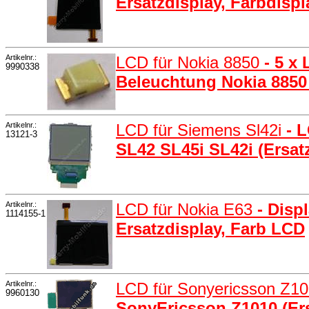
Ersatzdisplay, Farbdisp
Artikelnr.:
LCD für Nokia 8850
- 5 x
9990338
Beleuchtung Nokia 8850
Artikelnr.:
LCD für Siemens Sl42i
- 
13121-3
SL42 SL45i SL42i (Ersat
Artikelnr.:
LCD für Nokia E63
- Disp
1114155-1
Ersatzdisplay, Farb LCD
Artikelnr.:
LCD für Sonyericsson Z1
9960130
SonyEricsson Z1010 (Er