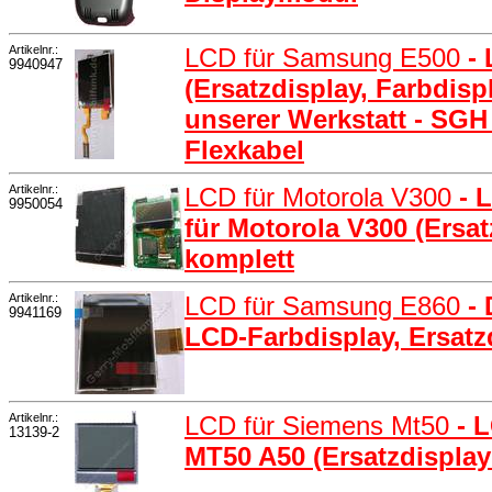
Artikelnr.:
LCD für Samsung E500
-
9940947
(Ersatzdisplay, Farbdisp
unserer Werkstatt - SGH
Flexkabel
Artikelnr.:
LCD für Motorola V300
- 
9950054
für Motorola V300 (Ersa
komplett
Artikelnr.:
LCD für Samsung E860
-
9941169
LCD-Farbdisplay, Ersatz
Artikelnr.:
LCD für Siemens Mt50
- 
13139-2
MT50 A50 (Ersatzdispla