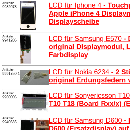
Artikelnr.:
LCD für Iphone 4
- Touch
9982078
Apple iPhone 4 Displaym
Displayscheibe
Artikelnr.:
LCD für Samsung E570
-
9941206
original Displaymodul, L
Farbdisplay
Artikelnr.:
LCD für Nokia 6234
- 2 S
9991750-1
original Erdungsfedern
Artikelnr.:
LCD für Sonyericsson T1
9960006
T10 T18 (Board Rxx/x) (E
Artikelnr.:
LCD für Samsung D600
-
9940685
D600 (Ersatzdisplay) auf