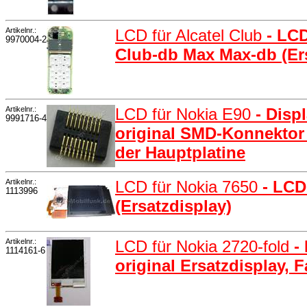
Artikelnr.:
LCD für Alcatel Club
- LC
9970004-2
Club-db Max Max-db (Ers
Artikelnr.:
LCD für Nokia E90
- Disp
9991716-4
original SMD-Konnektor
der Hauptplatine
Artikelnr.:
LCD für Nokia 7650
- LCD
1113996
(Ersatzdisplay)
Artikelnr.:
LCD für Nokia 2720-fold
-
1114161-6
original Ersatzdisplay, 