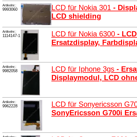
Artikelnr.:
LCD für Nokia 301
- Disp
9993060
LCD shielding
Artikelnr.:
LCD für Nokia 6300
- LCD
1114147-1
Ersatzdisplay, Farbdispl
Artikelnr.:
LCD für Iphone 3gs
- Ers
9982058
Displaymodul, LCD ohn
Artikelnr.:
LCD für Sonyericsson G7
9962228
SonyEricsson G700i Ersa
Artikelnr.: