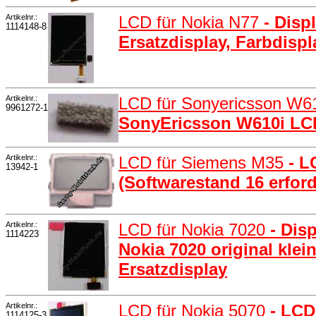
Artikelnr.:
LCD für Nokia N77
- Disp
1114148-8
Ersatzdisplay, Farbdisp
Artikelnr.:
LCD für Sonyericsson W6
9961272-1
SonyEricsson W610i LC
Artikelnr.:
LCD für Siemens M35
- L
13942-1
(Softwarestand 16 erford
Artikelnr.:
LCD für Nokia 7020
- Dis
1114223
Nokia 7020 original klei
Ersatzdisplay
Artikelnr.:
LCD für Nokia 5070
- LCD
1114125-3