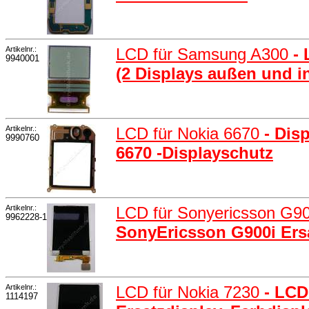
Artikelnr.:
LCD für Samsung A300
-
9940001
(2 Displays außen und in
Artikelnr.:
LCD für Nokia 6670
- Dis
9990760
6670 -Displayschutz
Artikelnr.:
LCD für Sonyericsson G9
9962228-1
SonyEricsson G900i Ersa
Artikelnr.:
LCD für Nokia 7230
- LCD
1114197