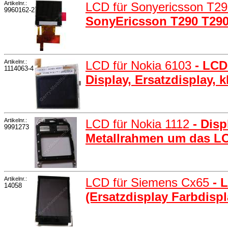
Artikelnr.:
LCD für Sonyericsson T2
9960162-2
SonyEricsson T290 T290i
Artikelnr.:
LCD für Nokia 6103
- LCD
1114063-4
Display, Ersatzdisplay, k
Artikelnr.:
LCD für Nokia 1112
- Dis
9991273
Metallrahmen um das L
Artikelnr.:
LCD für Siemens Cx65
- 
14058
(Ersatzdisplay Farbdispl