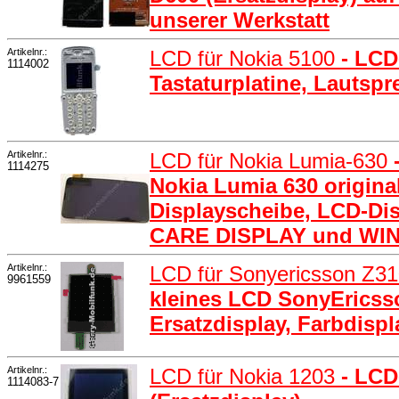
unserer Werkstatt
Artikelnr.:
LCD für Nokia 5100
- LCD
1114002
Tastaturplatine, Lauts
Artikelnr.:
LCD für Nokia Lumia-630
1114275
Nokia Lumia 630 origina
Displayscheibe, LCD-Disp
CARE DISPLAY und W
Artikelnr.:
LCD für Sonyericsson Z3
9961559
kleines LCD SonyEricsso
Ersatzdisplay, Farbdispl
Artikelnr.:
LCD für Nokia 1203
- LCD
1114083-7