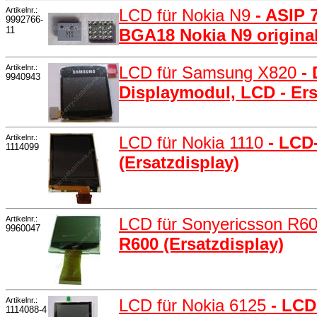
Artikelnr.:
LCD für Nokia N9
- ASIP
9992766-
11
BGA18 Nokia N9 origina
Artikelnr.:
LCD für Samsung X820
-
9940943
Displaymodul, LCD - Ers
Artikelnr.:
LCD für Nokia 1110
- LCD
1114099
(Ersatzdisplay)
Artikelnr.:
LCD für Sonyericsson R6
9960047
R600 (Ersatzdisplay)
Artikelnr.:
LCD für Nokia 6125
- LCD
1114088-4