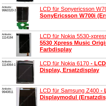
Artikelnr.:
LCD für Sonyericsson W7
9960320-3
SonyEricsson W700i (Er
Artikelnr.:
LCD für Nokia 5530-xpre
1114184
5530 Xpress Music Origi
Farbdisplay
Artikelnr.:
LCD für Nokia 6170
- LCD
1114064-1
Display, Ersatzdisplay
Artikelnr.:
LCD für Samsung Z400
-
9940811
Displaymodul (Ersatzdis