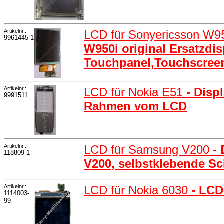
Artikelnr.:
LCD für Sonyericsson W9
9961445-1
W950i original Ersatzdis
Touchpanel,Touchscree
Artikelnr.:
LCD für Nokia E51
- Disp
9991511
Rahmen vom LCD
Artikelnr.:
LCD für Samsung V200
-
118809-1
V200, selbstklebende Sc
Artikelnr.:
LCD für Nokia 6030
- LCD
1114003-
99