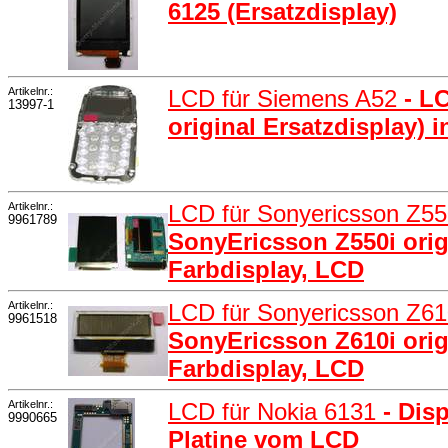
6125 (Ersatzdisplay)
Artikelnr.:
LCD für Siemens A52
- L
13997-1
original Ersatzdisplay) 
Artikelnr.:
LCD für Sonyericsson Z5
9961789
SonyEricsson Z550i origi
Farbdisplay, LCD
Artikelnr.:
LCD für Sonyericsson Z6
9961518
SonyEricsson Z610i origi
Farbdisplay, LCD
Artikelnr.:
LCD für Nokia 6131
- Dis
9990665
Platine vom LCD