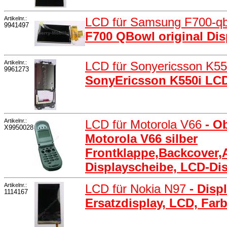
Artikelnr.:
LCD für Samsung F700-q
9941497
F700 QBowl original Dis
Artikelnr.:
LCD für Sonyericsson K5
9961273
SonyEricsson K550i L
Artikelnr.:
LCD für Motorola V66
- O
X9950028
Motorola V66 silber
Frontklappe,Backcover
Displayscheibe, LCD-Dis
Artikelnr.:
LCD für Nokia N97
- Disp
1114167
Ersatzdisplay, LCD, Far