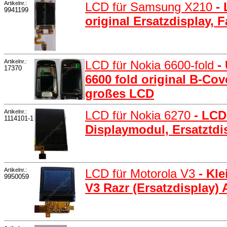
Artikelnr.:
LCD für Samsung X210
-
9941199
original Ersatzdisplay, 
Artikelnr.:
LCD für Nokia 6600-fold
-
17370
6600 fold original B-Cov
großes LCD
Artikelnr.:
LCD für Nokia 6270
- LCD
1114101-1
Displaymodul, Ersatztdi
Artikelnr.:
LCD für Motorola V3
- Kl
9950059
V3 Razr (Ersatzdisplay)