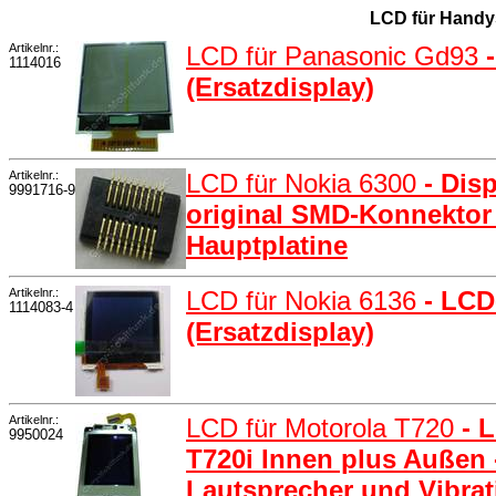
LCD für Handy
Artikelnr.:
LCD für Panasonic Gd93
1114016
(Ersatzdisplay)
Artikelnr.:
LCD für Nokia 6300
- Dis
9991716-9
original SMD-Konnektor
Hauptplatine
Artikelnr.:
LCD für Nokia 6136
- LCD
1114083-4
(Ersatzdisplay)
Artikelnr.:
LCD für Motorola T720
- 
9950024
T720i Innen plus Außen -
Lautsprecher und Vibra