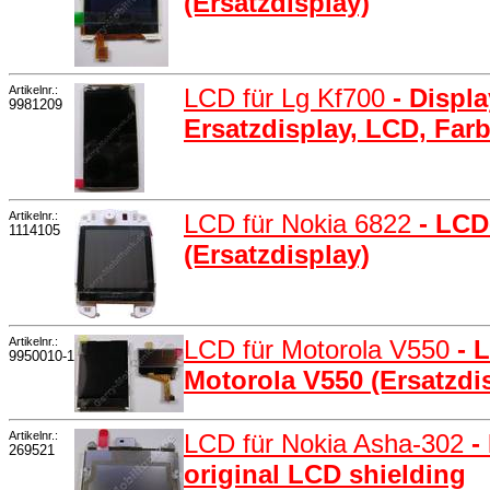
(Ersatzdisplay)
Artikelnr.:
LCD für Lg Kf700
- Displ
9981209
Ersatzdisplay, LCD, Far
Artikelnr.:
LCD für Nokia 6822
- LCD
1114105
(Ersatzdisplay)
Artikelnr.:
LCD für Motorola V550
- 
9950010-1
Motorola V550 (Ersatzdi
Artikelnr.:
LCD für Nokia Asha-302
-
269521
original LCD shielding