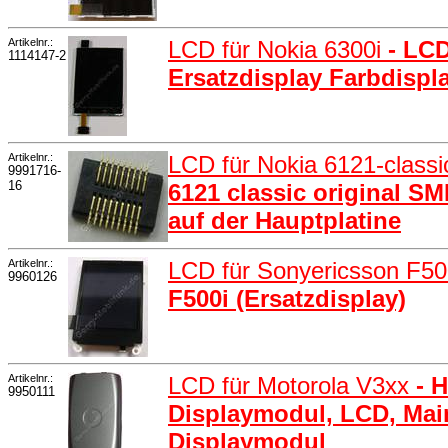
Artikelnr.:
LCD für Nokia 6300i
- LCD
1114147-2
Ersatzdisplay Farbdispl
Artikelnr.:
LCD für Nokia 6121-class
9991716-
16
6121 classic original 
auf der Hauptplatine
Artikelnr.:
LCD für Sonyericsson F5
9960126
F500i (Ersatzdisplay)
Artikelnr.:
LCD für Motorola V3xx
- 
9950111
Displaymodul, LCD, Main
Displaymodul