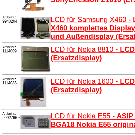
Artikelnr.:
LCD für Samsung X460
-
9940204
X460 komplettes Display
und Außendisplay (Ersat
Artikelnr.:
LCD für Nokia 8810
- LCD
1114009
(Ersatzdisplay)
Artikelnr.:
LCD für Nokia 1600
- LCD
1114083
(Ersatzdisplay)
Artikelnr.:
LCD für Nokia E55
- ASI
9992766-6
BGA18 Nokia E55 origin