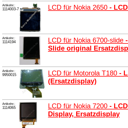
Artikelnr.:
LCD für Nokia 2650
- LCD
1114003-7
Artikelnr.:
LCD für Nokia 6700-slide
1114194
Slide original Ersatzdis
Artikelnr.:
LCD für Motorola T180
- 
9950015
(Ersatzdisplay)
Artikelnr.:
LCD für Nokia 7200
- LCD
1114065
Display, Ersatzdisplay