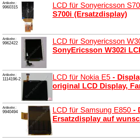
Artikelnr.:
LCD für Sonyericsson S7
9960315
S700i (Ersatzdisplay)
Artikelnr.:
LCD für Sonyericsson W3
9962422
SonyEricsson W302i LCD-
Artikelnr.:
LCD für Nokia E5
- Displ
1114196-2
original LCD Display, Fa
Artikelnr.:
LCD für Samsung E850
-
9940494
Ersatzdisplay auf wunsc