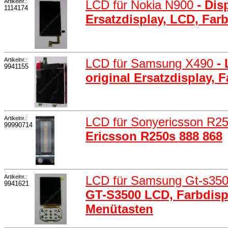
Artikelnr.:
LCD für Nokia N900
- Dis
1114174
Ersatzdisplay, LCD, Far
Artikelnr.:
LCD für Samsung X490
-
9941155
original Ersatzdisplay, 
Artikelnr.:
LCD für Sonyericsson R2
99990714
Ericsson R250s 888 868
Artikelnr.:
LCD für Samsung Gt-s35
9941621
GT-S3500 LCD, Farbdisp
Menütasten