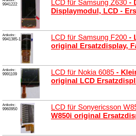
LCD für Samsung Z630
-
9941222
Displaymodul, LCD - Ers
Artikelnr.:
LCD für Samsung F200
-
9941385-1
original Ersatzdisplay, 
Artikelnr.:
LCD für Nokia 6085
- Kle
9991109
original LCD Ersatzdisp
Artikelnr.:
LCD für Sonyericsson W8
9960950
W850i original Ersatzdi