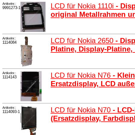
Artikelnr.:
LCD für Nokia 1110i
- Dis
9991273-1
original Metallrahmen 
Artikelnr.:
LCD für Nokia 2650
- Dis
1114084
Platine, Display-Platine
Artikelnr.:
LCD für Nokia N76
- Klei
1114143
Ersatzdisplay, LCD auße
Artikelnr.:
LCD für Nokia N70
- LCD-
1114093-1
(Ersatzdisplay, Farbdisp