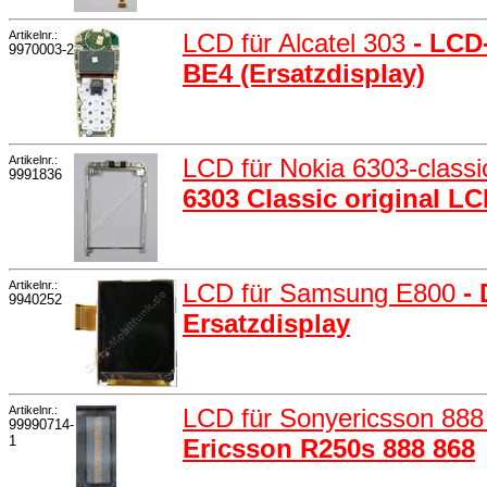
Artikelnr.:
LCD für Alcatel 303
- LCD
9970003-2
BE4 (Ersatzdisplay)
Artikelnr.:
LCD für Nokia 6303-class
9991836
6303 Classic original L
Artikelnr.:
LCD für Samsung E800
-
9940252
Ersatzdisplay
Artikelnr.:
LCD für Sonyericsson 88
99990714-
1
Ericsson R250s 888 868