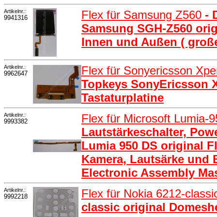
Artikelnr.:
Flex für Samsung Z560
- 
9941316
Samsung SGH-Z560 origin
Innen und Außen ( große
Artikelnr.:
Flex für Sonyericsson Xpe
9962647
Topkeys SonyEricsson Xp
Tastaturplatine
Artikelnr.:
Flex für Microsoft Lumia-
9993382
Lautstärkeschalter, Pow
Lumia 950 DS original Fl
Kamera, Lautsärke und E
Electronic Assembly Ma
Artikelnr.:
Flex für Nokia 6212-class
9992218
classic original Domeshe