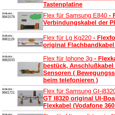
Tastenplatine
Artikelnr.:
Flex für Samsung E840
-
9941579
Verbindungskabel der P
Artikelnr.:
Flex für Lg Kg220
- Flexf
9981129
original Flachbandkabel
Artikelnr.:
Flex für Iphone 3g
- Flex
9982033
bestück, Anschlußkabel
Sensoren ( Bewegungsse
beim telefonieren )
Artikelnr.:
Flex für Samsung Gt-i832
9941721
GT I8320 original UI-Bo
Flexkabel (Vodafone 360
Artikelnr.: