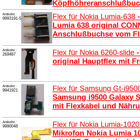
Köpfhöhreranschlußbu
Artikelnr.:
Flex für Nokia Lumia-638
9993191-5
Lumia 638 original CO
Anschlußbuchse vom Fl
Artikelnr.:
Flex für Nokia 6260-slide
269487
original Hauptflex mit F
Artikelnr.:
Flex für Samsung Gt-i950
9941921
Samsung i9500 Galaxy S
mit Flexkabel und Nähr
Artikelnr.:
Flex für Nokia Lumia-102
9990048
Mikrofon Nokia Lumia 10