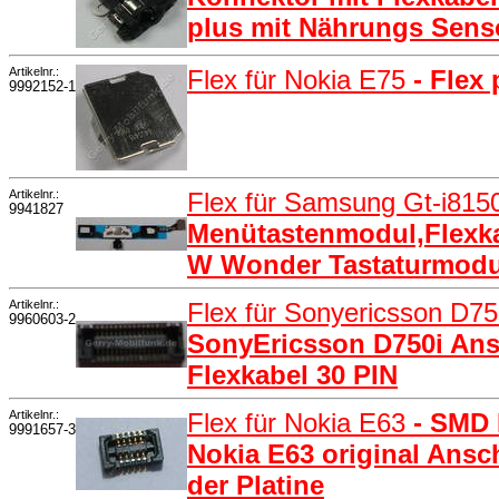
plus mit Nährungs Sens
Artikelnr.:
Flex für Nokia E75
- Flex
9992152-1
Artikelnr.:
Flex für Samsung Gt-i815
9941827
Menütastenmodul,Flexk
W Wonder Tastaturmodul
Artikelnr.:
Flex für Sonyericsson D7
9960603-2
SonyEricsson D750i An
Flexkabel 30 PIN
Artikelnr.:
Flex für Nokia E63
- SMD 
9991657-3
Nokia E63 original Ansc
der Platine