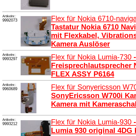
Artikelnr.:
Flex für Nokia 6710-navig
9992073
Tastatur Nokia 6710 Nav
mit Flexkabel, Vibration
Kamera Auslöser
Artikelnr.:
Flex für Nokia Lumia-730
9993297
Freisprechlautsprecher 
FLEX ASSY P6164
Artikelnr.:
Flex für Sonyericsson W7
9960689
SonyEricsson W700i Kam
Kamera mit Kameraschal
Artikelnr.:
Flex für Nokia Lumia-930
9993212
Lumia 930 original 4DG