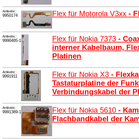
Artikelnr.:
Flex für Motorola V3xx
- 
9950174
Artikelnr.:
Flex für Nokia 7373
- Coa
9990485-1
interner Kabelbaum, Fle
Platinen
Artikelnr.:
Flex für Nokia X3
- Flexk
9991911
Tastaturplatine der Funk
Verbindungskabel der Pl
Artikelnr.:
Flex für Nokia 5610
- Kam
9991389-1
Flachbandkabel der Kam