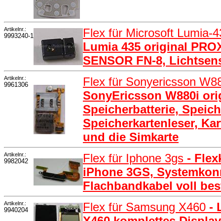
Artikelnr.:
Flex für Microsoft Lumia-
9993240-1
Lumia 435 original PR
SENSOR FN-8, Lichtsen
Artikelnr.:
Flex für Sonyericsson W8
9961306
SonyEricsson W880i orig
Speicherbatterie, Speich
Speicherkartenleser, Kar
und die Simkarte
Artikelnr.:
Flex für Iphone 3gs
- Fle
9982042
iPhone 3GS, Systemkonn
Flachbandkabel voll bes
Artikelnr.:
Flex für Samsung X460
-
9940204
X460 komplettes Display