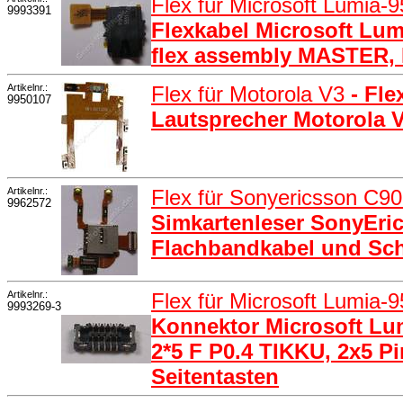
Flex für Microsoft Lumia-
9993391
Flexkabel Microsoft Lum
flex assembly MASTER,
Artikelnr.:
Flex für Motorola V3
- Fle
9950107
Lautsprecher Motorola 
Artikelnr.:
Flex für Sonyericsson C9
9962572
Simkartenleser SonyEric
Flachbandkabel und Sch
Artikelnr.:
Flex für Microsoft Lumia-
9993269-3
Konnektor Microsoft Lu
2*5 F P0.4 TIKKU, 2x5 Pi
Seitentasten