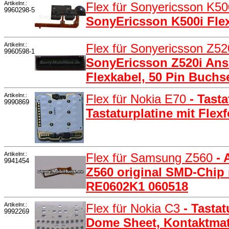
Artikelnr.:
Flex für Sonyericsson K5
9960298-5
SonyEricsson K500i Fle
Artikelnr.:
Flex für Sonyericsson Z52
9960598-1
SonyEricsson Z520i Ans
Flexkabel, 50 Pin Buchs
Artikelnr.:
Flex für Nokia E70
- Tast
9990869
Tastaturplatine mit Flex
Artikelnr.:
Flex für Samsung Z560
-
9941454
Z560 original SMD-Chip 
RE0602K1 060518
Artikelnr.:
Flex für Nokia C3
- Tastat
9992269
Dome Sheet, Kontaktmatte