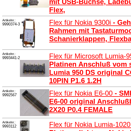
mit USB-Buchse, Ladeb
Flex,
Artikelnr.:
Flex für Nokia 9300i
- Ge
9990374-3
Rahmen mit Tastaturmod
Schanierklappen, Flexb
Artikelnr.:
Flex für Microsoft Lumia-
9993441-2
Platinen Anschluß vom s
Lumia 950 DS original
10PIN P1.6 1.2H
Artikelnr.:
Flex für Nokia E6-00
- SM
9992567
E6-00 original Anschlu
2X20 P0.4 FEMALE
Artikelnr.:
Flex für Nokia Lumia-102
9993112