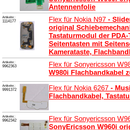
Antennenfolie
Artikelnr.:
Flex für Nokia N97
- Slid
1114177
original Schiebemechani
Tastaturmodul der PDA-
Seitentasten mit Seitens
Kamerataste, Flachband
Artikelnr.:
Flex für Sonyericsson W9
9962363
W980i Flachbandkabel z
Artikelnr.:
Flex für Nokia 6267
- Mus
9991372
Flachbandkabel, Tastat
Artikelnr.:
Flex für Sonyericsson W9
9962342
SonyEricsson W960i origi