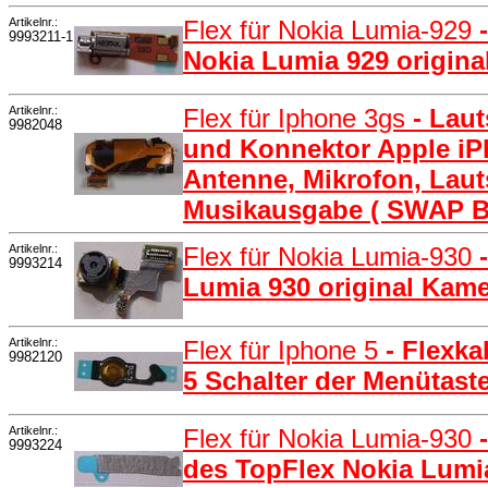
Artikelnr.:
Flex für Nokia Lumia-929
9993211-1
Nokia Lumia 929 original
Artikelnr.:
Flex für Iphone 3gs
- Lau
9982048
und Konnektor Apple i
Antenne, Mikrofon, Laut
Musikausgabe ( SWAP Ba
Artikelnr.:
Flex für Nokia Lumia-930
9993214
Lumia 930 original Kam
Artikelnr.:
Flex für Iphone 5
- Flexk
9982120
5 Schalter der Menütast
Artikelnr.:
Flex für Nokia Lumia-930
9993224
des TopFlex Nokia Lumi