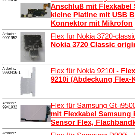
Anschluß mit Flexkabel
kleine Platine mit USB
Konnektor mit Mikrofon
Artikelnr.:
Flex für Nokia 3720-class
9991952
Nokia 3720 Classic origi
Artikelnr.:
Flex für Nokia 9210i
- Fle
9990416-1
9210i (Abdeckung Flex-
Artikelnr.:
Flex für Samsung Gt-i950
9941932
mit Flexkabel Samsung i
Sensor Flex, Flachband
Artikelnr.: