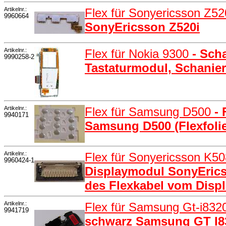
Artikelnr.:
Flex für Sonyericsson Z52
9960664
SonyEricsson Z520i
Artikelnr.:
Flex für Nokia 9300
- Sch
9990258-2
Tastaturmodul, Schanie
Artikelnr.:
Flex für Samsung D500
- 
9940171
Samsung D500 (Flexfolie
Artikelnr.:
Flex für Sonyericsson K5
9960424-1
Displaymodul SonyEric
des Flexkabel vom Disp
Artikelnr.:
Flex für Samsung Gt-i832
9941719
schwarz Samsung GT I83