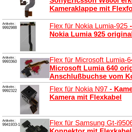
SonyEricsson W800i erk
Kameraklappe mit Flexfo
Artikelnr.:
Flex für Nokia Lumia-925
9992988
Nokia Lumia 925 origin
Artikelnr.:
Flex für Microsoft Lumia-
9993360
Microsoft Lumia 640 ori
Anschlußbuchse vom Ko
Artikelnr.:
Flex für Nokia N97
- Kame
9992322
Kamera mit Flexkabel
Artikelnr.:
Flex für Samsung Gt-i9506
9941933-1
Konnektor mit Flexkabe