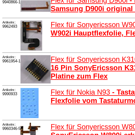
Flex für Samsung D900i
-
9940866-1
Samsung D900i original 
Artikelnr.:
Flex für Sonyericsson W9
9962493
W902i Hauptflexfolie, Fl
Artikelnr.:
Flex für Sonyericsson K3
9961954-1
16 Pin SonyEricsson K31
Platine zum Flex
Artikelnr.:
Flex für Nokia N93
- Tast
9990933
Flexfolie vom Tastaturm
Artikelnr.:
Flex für Sonyericsson W8
9960346-5