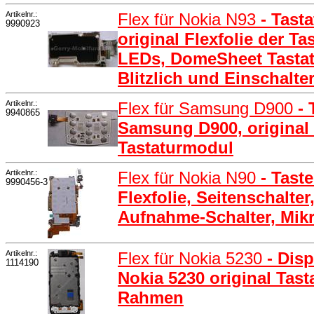
Artikelnr.:
Flex für Nokia N93
- Tast
9990923
original Flexfolie der Ta
LEDs, DomeSheet Tastatu
Blitzlich und Einschalte
Artikelnr.:
Flex für Samsung D900
- 
9940865
Samsung D900, original 
Tastaturmodul
Artikelnr.:
Flex für Nokia N90
- Tast
9990456-3
Flexfolie, Seitenschalter,
Aufnahme-Schalter, Mik
Artikelnr.:
Flex für Nokia 5230
- Dis
1114190
Nokia 5230 original Tas
Rahmen