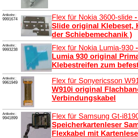
Artikelnr.:
Flex für Nokia 3600-slide
9991674
Slide original Klebeset, 
der Schiebemechanik )
Artikelnr.:
Flex für Nokia Lumia-930
9993238
Lumia 930 original Prim
Klebestreifen zum befes
Artikelnr.:
Flex für Sonyericsson W9
9961949
W910i original Flachban
Verbindungskabel
Artikelnr.:
Flex für Samsung Gt-i819
9941899
Speicherkartenleser Sa
Flexkabel mit Kartenlese