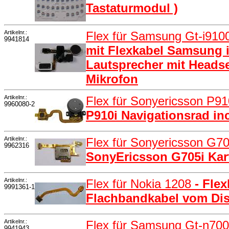
Tastaturmodul )
Artikelnr.:
Flex für Samsung Gt-i910
9941814
mit Flexkabel Samsung i
Lautsprecher mit Heads
Mikrofon
Artikelnr.:
Flex für Sonyericsson P9
9960080-2
P910i Navigationsrad inc
Artikelnr.:
Flex für Sonyericsson G7
9962316
SonyEricsson G705i Kart
Artikelnr.:
Flex für Nokia 1208
- Fle
9991361-1
Flachbandkabel vom Dis
Artikelnr.:
Flex für Samsung Gt-n700
9941943