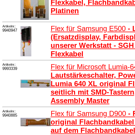
Flexkabel, Flachbandkab
Platinen
Artikelnr.:
Flex für Samsung E500
-
9940947
(Ersatzdisplay, Farbdisp
unserer Werkstatt - SGH
Flexkabel
Artikelnr.:
Flex für Microsoft Lumia-
9993339
Lautstärkeschalter, Powe
Lumia 640 XL original F
seitlich mit SMD-Tastern
Assembly Master
Artikelnr.:
Flex für Samsung D900
-
9940885
original Flachbandkabel
auf dem Flachbandkabe