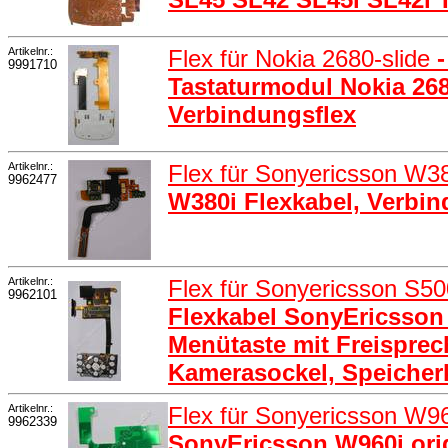
Artikelnr.:
Flex für Nokia 2680-slide
9991710
Tastaturmodul Nokia 2680
Verbindungsflex
Artikelnr.:
Flex für Sonyericsson W3
9962477
W380i Flexkabel, Verbin
Artikelnr.:
Flex für Sonyericsson S5
9962101
Flexkabel SonyEricsson 
Menütaste mit Freisprec
Kamerasockel, Speicherk
Artikelnr.:
Flex für Sonyericsson W9
9962339
SonyEricsson W960i orig