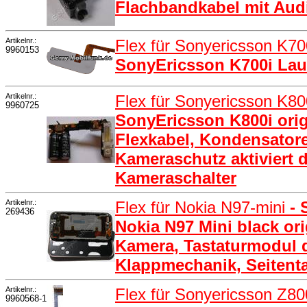
Flachbandkabel mit Aud
Artikelnr.:
Flex für Sonyericsson K7
9960153
SonyEricsson K700i Lau
Artikelnr.:
Flex für Sonyericsson K8
9960725
SonyEricsson K800i origi
Flexkabel, Kondensatoren
Kameraschutz aktiviert 
Kameraschalter
Artikelnr.:
Flex für Nokia N97-mini
-
269436
Nokia N97 Mini black orig
Kamera, Tastaturmodul d
Klappmechanik, Seitenta
Artikelnr.:
Flex für Sonyericsson Z80
9960568-1