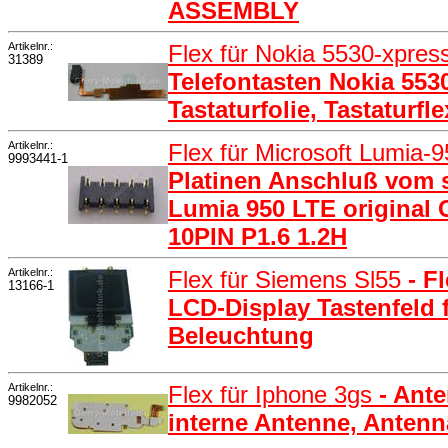
ASSEMBLY
Artikelnr.:
Flex für Nokia 5530-xpre
31389
Telefontasten Nokia 553
Tastaturfolie, Tastaturf
Artikelnr.:
Flex für Microsoft Lumia-
9993441-1
Platinen Anschluß vom s
Lumia 950 LTE origina
10PIN P1.6 1.2H
Artikelnr.:
Flex für Siemens Sl55
- F
13166-1
LCD-Display Tastenfeld 
Beleuchtung
Artikelnr.:
Flex für Iphone 3gs
- Ant
9982052
interne Antenne, Antenn