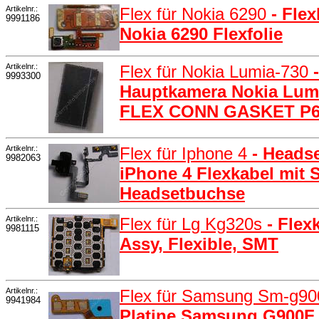
Artikelnr.:
Flex für Nokia 6290
- Flex
9991186
Nokia 6290 Flexfolie
Artikelnr.:
Flex für Nokia Lumia-730
9993300
Hauptkamera Nokia Lum
FLEX CONN GASKET P6
Artikelnr.:
Flex für Iphone 4
- Heads
9982063
iPhone 4 Flexkabel mit 
Headsetbuchse
Artikelnr.:
Flex für Lg Kg320s
- Fle
9981115
Assy, Flexible, SMT
Artikelnr.:
Flex für Samsung Sm-g90
9941984
Platine Samsung G900F 