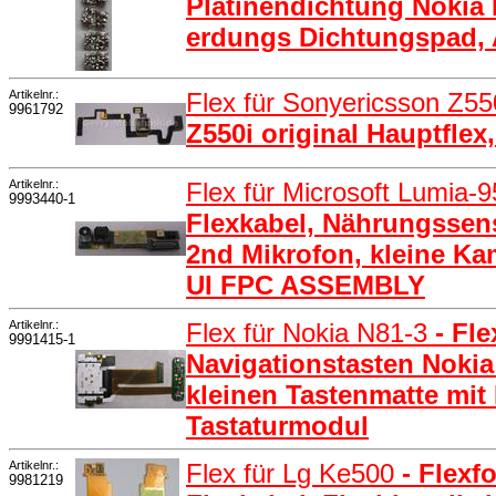
Platinendichtung Nokia L
erdungs Dichtungspad,
Artikelnr.:
Flex für Sonyericsson Z55
9961792
Z550i original Hauptflex
Artikelnr.:
Flex für Microsoft Lumia-
9993440-1
Flexkabel, Nährungssens
2nd Mikrofon, kleine K
UI FPC ASSEMBLY
Artikelnr.:
Flex für Nokia N81-3
- Fl
9991415-1
Navigationstasten Nokia 
kleinen Tastenmatte mi
Tastaturmodul
Artikelnr.:
Flex für Lg Ke500
- Flexf
9981219