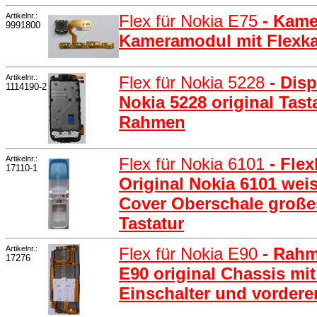
Artikelnr.:
Flex für Nokia E75
- Kame
9991800
Kameramodul mit Flexka
Artikelnr.:
Flex für Nokia 5228
- Dis
1114190-2
Nokia 5228 original Tas
Rahmen
Artikelnr.:
Flex für Nokia 6101
- Fle
17110-1
Original Nokia 6101 wei
Cover Oberschale große
Tastatur
Artikelnr.:
Flex für Nokia E90
- Rahm
17276
E90 original Chassis mit
Einschalter und vordere