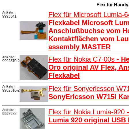
Flex für Hand
Artikelnr.:
Flex für Microsoft Lumia-
9993341
Flexkabel Microsoft Lum
Anschlußbuchse vom He
Kontaktflächen vom Laut
assembly MASTER
Artikelnr.:
Flex für Nokia C7-00s
- H
9992370-2
Oro original AV Flex, A
Flexkabel
Artikelnr.:
Flex für Sonyericsson W7
9962316-2
SonyEricsson W715i Kart
Artikelnr.:
Flex für Nokia Lumia-920
9992928
Lumia 920 original USB 