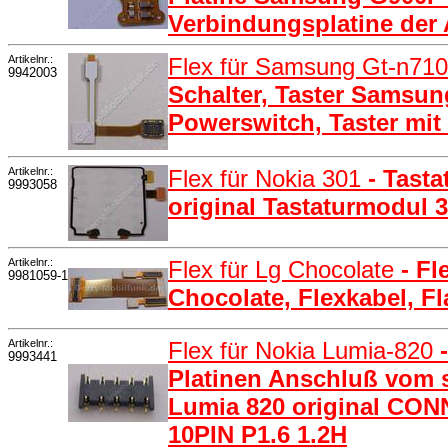
Verbindungsplatine der
Artikelnr.:
Flex für Samsung Gt-n710
9942003
Schalter, Taster Samsu
Powerswitch, Taster mit
Artikelnr.:
Flex für Nokia 301
- Tasta
9993058
original Tastaturmodul 
Artikelnr.:
Flex für Lg Chocolate
- F
9981059-1
Chocolate, Flexkabel, F
Artikelnr.:
Flex für Nokia Lumia-820
9993441
Platinen Anschluß vom s
Lumia 820 original CO
10PIN P1.6 1.2H