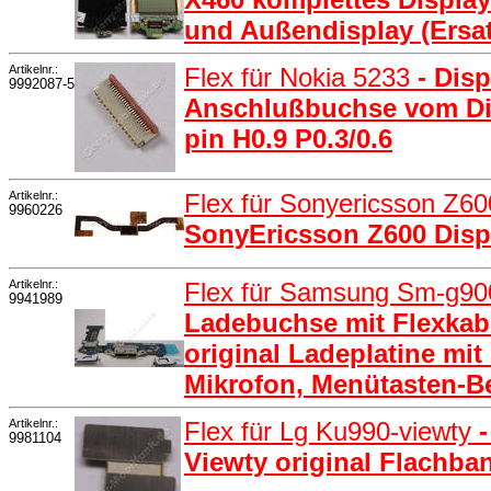
und Außendisplay (Ersat
Artikelnr.:
Flex für Nokia 5233
- Dis
9992087-5
Anschlußbuchse vom Dis
pin H0.9 P0.3/0.6
Artikelnr.:
Flex für Sonyericsson Z6
9960226
SonyEricsson Z600 Disp
Artikelnr.:
Flex für Samsung Sm-g90
9941989
Ladebuchse mit Flexka
original Ladeplatine mi
Mikrofon, Menütasten-B
Artikelnr.:
Flex für Lg Ku990-viewty
9981104
Viewty original Flachb