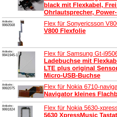
black mit Flexkabel, Fre
Ohrlautsprecher, Power-
Artikelnr.:
Flex für Sonyericsson V8
9960568
V800 Flexfolie
Artikelnr.:
Flex für Samsung Gt-i9506
9941945-1
Ladebuchse mit Flexkab
LTE plus original Senso
Micro-USB-Buchse
Artikelnr.:
Flex für Nokia 6710-navig
9992075
Navigator kleines Flach
Artikelnr.:
Flex für Nokia 5630-xpre
9991824
5630 XpressMusic Tastat