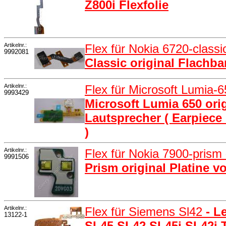
Z800i Flexfolie
Artikelnr.:
Flex für Nokia 6720-class
9992081
Classic original Flachb
Artikelnr.:
Flex für Microsoft Lumia-
9993429
Microsoft Lumia 650 ori
Lautsprecher ( Earpie
)
Artikelnr.:
Flex für Nokia 7900-prism
9991506
Prism original Platine v
Artikelnr.:
Flex für Siemens Sl42
- L
13122-1
SL45 SL42 SL45i SL42i T