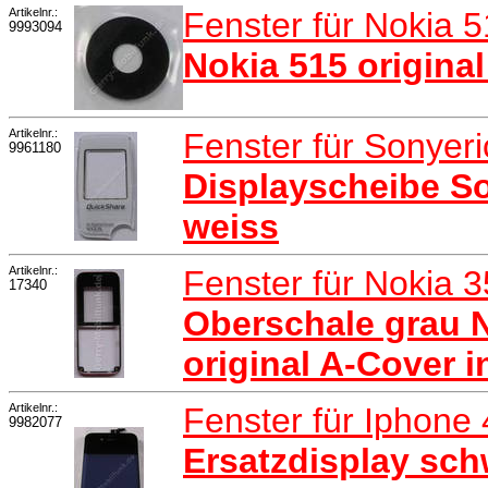
Artikelnr.:
Fenster für Nokia 
9993094
Nokia 515 origina
Artikelnr.:
Fenster für Sonyer
9961180
Displayscheibe S
weiss
Artikelnr.:
Fenster für Nokia 
17340
Oberschale grau N
original A-Cover i
Artikelnr.:
Fenster für Iphone
9982077
Ersatzdisplay sch