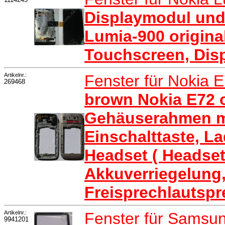
Displaymodul und
Lumia-900 origina
Touchscreen, Dis
Artikelnr.:
Fenster für Nokia 
269468
brown Nokia E72 o
Gehäuserahmen m
Einschalttaste, L
Headset ( Headset
Akkuverriegelung
Freisprechlautspr
Artikelnr.:
Fenster für Samsu
9941201