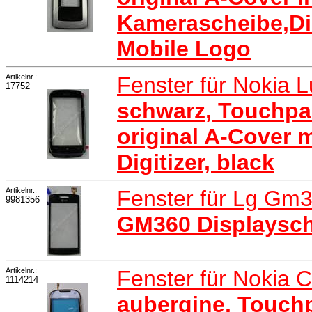
Kamerascheibe,Di
Mobile Logo
Artikelnr.:
Fenster für Nokia 
17752
schwarz, Touchpa
original A-Cover 
Digitizer, black
Artikelnr.:
Fenster für Lg Gm
9981356
GM360 Displaysch
Artikelnr.:
Fenster für Nokia 
1114214
aubergine, Touch