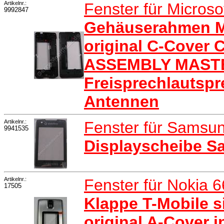
Artikelnr.:
Fenster für Micros
9992847
Gehäuserahmen Mi
original C-Cover
ASSEMBLY MASTER
Freisprechlautspr
Antennen
Artikelnr.:
Fenster für Samsu
9941535
Displayscheibe 
Artikelnr.:
Fenster für Nokia 
17505
Klappe T-Mobile si
original A-Cover in