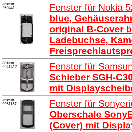
Artikelnr.:
Fenster für Nokia 
269441
blue, Gehäuserah
original B-Cover 
Ladebuchse, Kame
Freisprechlautspr
Artikelnr.:
Fenster für Sams
9941412
Schieber SGH-C300
mit Displayscheib
Artikelnr.:
Fenster für Sonyer
9961187
Oberschale SonyE
(Cover) mit Displ