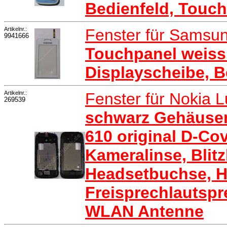
Bedienfeld, Touch
Artikelnr.:
Fenster für Samsu
9941666
Touchpanel weis
Displayscheibe, B
Artikelnr.:
Fenster für Nokia 
269539
schwarz Gehäuse
610 original D-Co
Kameralinse, Blitz
Headsetbuchse, H
Freisprechlautsp
WLAN Antenne