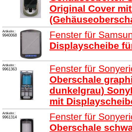
Original Cover mi
(Gehäuseoberscha
Artikelnr.:
Fenster für Samsu
9940068
Displayscheibe f
Artikelnr.:
Fenster für Sonyer
9961363
Oberschale graphi
dunkelgrau) Sony
mit Displayscheib
Artikelnr.:
Fenster für Sonye
9961314
Oberschale schwa