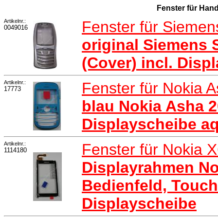
Fenster für Han
Artikelnr.:
Fenster für Sieme
0049016
original Siemens 
(Cover) incl. Disp
Artikelnr.:
Fenster für Nokia 
17773
blau Nokia Asha 2
Displayscheibe a
Artikelnr.:
Fenster für Nokia 
1114180
Displayrahmen Nok
Bedienfeld, Touch
Displayscheibe