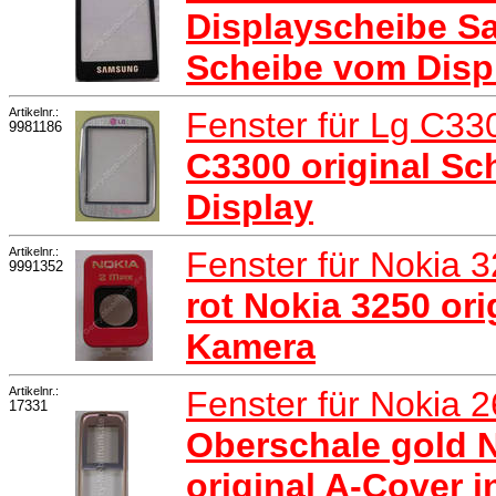
Displayscheibe 
Scheibe vom Disp
Artikelnr.:
Fenster für Lg C3
9981186
C3300 original S
Display
Artikelnr.:
Fenster für Nokia 
9991352
rot Nokia 3250 ori
Kamera
Artikelnr.:
Fenster für Nokia 
17331
Oberschale gold N
original A-Cover i