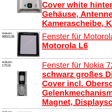
Cover white hint
Gehäuse, Antenne
Kamerascheibe, K
Artikelnr.:
Fenster für Motoro
9950138
Motorola L6
Artikelnr.:
Fenster für Nokia 
17516
schwarz großes D
Cover incl. Obersc
Gelenkmechanismu
Magnet, Displaysc
Artikelnr.: