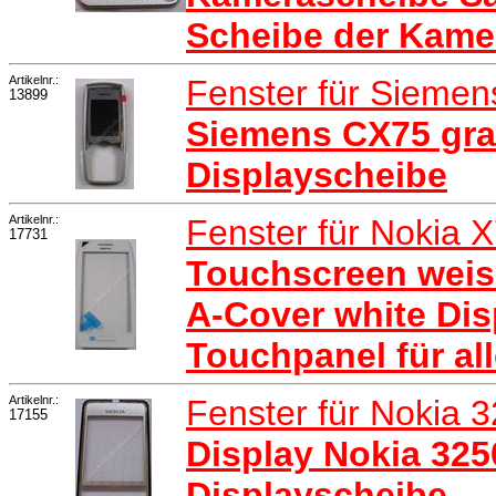
Scheibe der Kame
Artikelnr.:
Fenster für Sieme
13899
Siemens CX75 grau
Displayscheibe
Artikelnr.:
Fenster für Nokia 
17731
Touchscreen weiss
A-Cover white Dis
Touchpanel für al
Artikelnr.:
Fenster für Nokia 
17155
Display Nokia 325
Displayscheibe