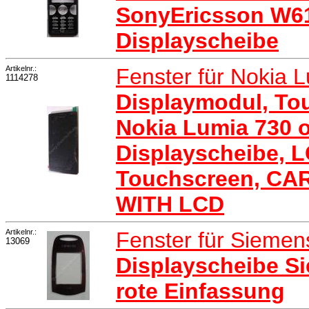
SonyEricsson W610
Displayscheibe
Artikelnr.:
Fenster für Nokia 
1114278
Displaymodul, To
Nokia Lumia 730 o
Displayscheibe, L
Touchscreen, CA
WITH LCD
Artikelnr.:
Fenster für Sieme
13069
Displayscheibe Si
rote Einfassung