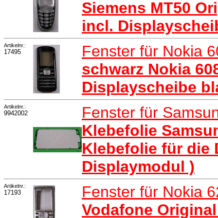
Siemens MT50 Orig
incl. Displayschei
Artikelnr.:
Fenster für Nokia 
17495
schwarz Nokia 608
Displayscheibe bl
Artikelnr.:
Fenster für Samsu
9942002
Klebefolie Samsu
Klebefolie für die
Displaymodul )
Artikelnr.:
Fenster für Nokia 
17193
Vodafone Original