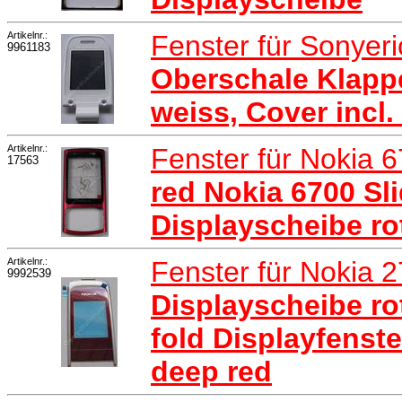
Artikelnr.:
Fenster für Sonyer
9961183
Oberschale Klapp
weiss, Cover incl
Artikelnr.:
Fenster für Nokia 
17563
red Nokia 6700 Sli
Displayscheibe ro
Artikelnr.:
Fenster für Nokia 
9992539
Displayscheibe ro
fold Displayfenst
deep red