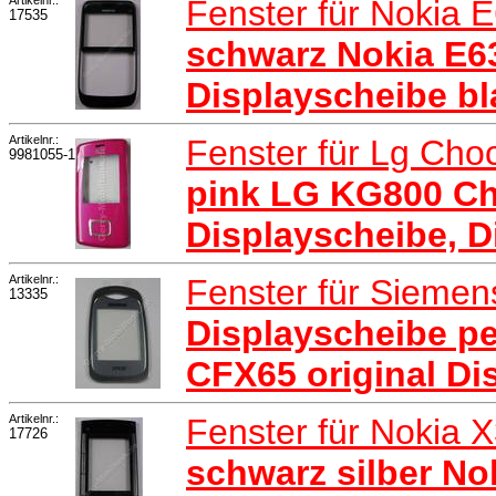
Fenster für Nokia 
17535
schwarz Nokia E63
Displayscheibe bl
Artikelnr.:
Fenster für Lg Cho
9981055-1
pink LG KG800 Cho
Displayscheibe, D
Artikelnr.:
Fenster für Sieme
13335
Displayscheibe pe
CFX65 original Di
Artikelnr.:
Fenster für Nokia 
17726
schwarz silber No