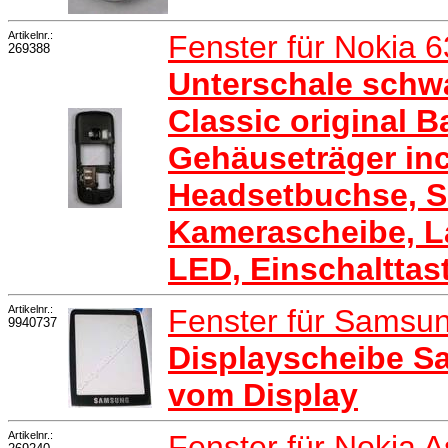
Artikelnr.:
Fenster für Nokia 
269388
Unterschale schwa
Classic original B
Gehäuseträger inc
Headsetbuchse, Si
Kamerascheibe, La
LED, Einschalttas
Artikelnr.:
Fenster für Sams
9940737
Displayscheibe S
vom Display
Artikelnr.:
Fenster für Nokia 