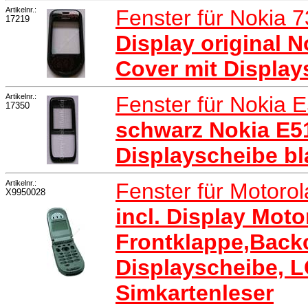
Artikelnr.:
Fenster für Nokia 
17219
Display original 
Cover mit Display
Artikelnr.:
Fenster für Nokia 
17350
schwarz Nokia E51
Displayscheibe bl
Artikelnr.:
Fenster für Motoro
X9950028
incl. Display Moto
Frontklappe,Back
Displayscheibe, 
Simkartenleser