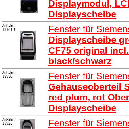
Displaymodul, LCD
Displayscheibe
Artikelnr.:
Fenster für Sieme
13101-1
Displayscheibe g
CF75 original incl
black/schwarz
Artikelnr.:
Fenster für Sieme
13830
Gehäuseoberteil 
red plum, rot Obe
Displayscheibe
Artikelnr.:
Fenster für Sieme
13925