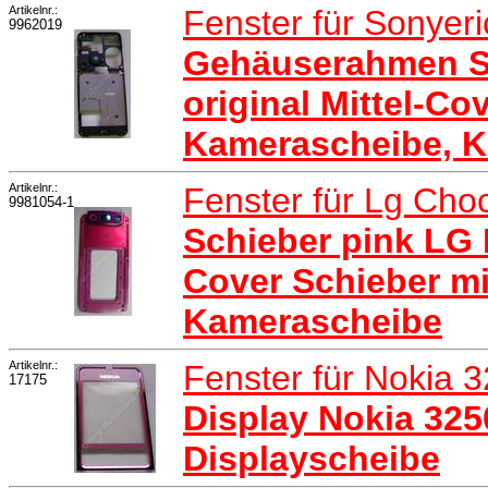
Artikelnr.:
Fenster für Sonyer
9962019
Gehäuserahmen S
original Mittel-Cov
Kamerascheibe, K
Artikelnr.:
Fenster für Lg Cho
9981054-1
Schieber pink LG
Cover Schieber mi
Kamerascheibe
Artikelnr.:
Fenster für Nokia 
17175
Display Nokia 325
Displayscheibe