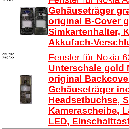
269240
Gehäuseträger gr
original B-Cover g
Simkartenhalter, 
Akkufach-Verschl
Artikelnr.:
Fenster für Nokia 
269483
Unterschale gold 
original Backcove
Gehäuseträger inc
Headsetbuchse, Si
Kamerascheibe, La
LED, Einschalttas