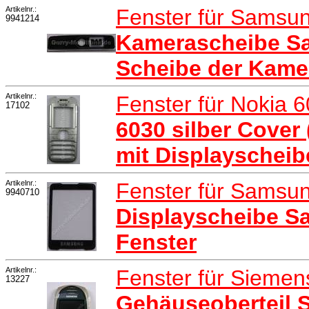
Artikelnr.:
Fenster für Samsu
9941214
Kamerascheibe Sa
Scheibe der Kame
Artikelnr.:
Fenster für Nokia 
17102
6030 silber Cover
mit Displayscheib
Artikelnr.:
Fenster für Sams
9940710
Displayscheibe S
Fenster
Artikelnr.:
Fenster für Siemen
13227
Gehäuseoberteil 