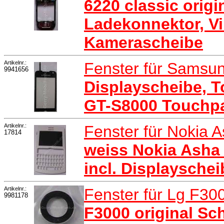
6220 classic origi
Ladekonnektor, Vi
Kamerascheibe
Artikelnr.:
Fenster für Samsu
9941656
Displayscheibe, 
GT-S8000 Touchp
Artikelnr.:
Fenster für Nokia 
17814
weiss Nokia Asha 
incl. Displayschei
Artikelnr.:
Fenster für Lg F3
9981178
F3000 original Sc