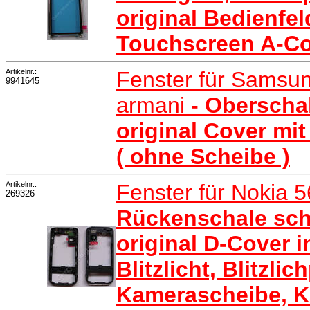
original Bedienfel
Touchscreen A-Co
Artikelnr.:
Fenster für Samsu
9941645
armani
- Obersch
original Cover mit
( ohne Scheibe )
Artikelnr.:
Fenster für Nokia 
269326
Rückenschale sch
original D-Cover 
Blitzlicht, Blitzli
Kamerascheibe, K