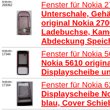
Artikelnr.:
Fenster für Nokia 
269362
Unterschale, Geh
original Nokia 270
Ladebuchse, Kame
Abdeckung Speich
Artikelnr.:
Fenster für Nokia 
17344
Nokia 5610 origina
Displayscheibe u
Artikelnr.:
Fenster für Nokia 
17164
Displayscheibe No
blau, Cover Schie