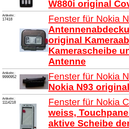
W880i original Co
Artikelnr.:
Fenster für Nokia 
17418
Antennenabdeckun
original Kameraa
Kamerascheibe u
Antenne
Artikelnr.:
Fenster für Nokia 
9990952
Nokia N93 origina
Artikelnr.:
Fenster für Nokia 
1114218
weiss, Touchpanel
aktive Scheibe de