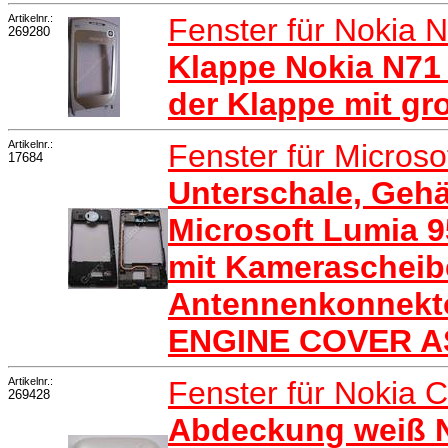
Artikelnr.:
Fenster für Nokia 
269280
Klappe Nokia N71 
der Klappe mit gr
Artikelnr.:
Fenster für Micros
17684
Unterschale, Geh
Microsoft Lumia 9
mit Kamerascheib
Antennenkonnekt
ENGINE COVER 
Artikelnr.:
Fenster für Nokia 
269428
Abdeckung weiß No