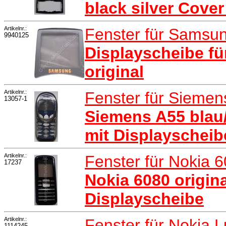
black silver Cove
Artikelnr.:
Fenster für Sams
9940125
Displayscheibe f
original
Artikelnr.:
Fenster für Sieme
13057-1
Siemens A55 blau/
mit Displayscheib
Artikelnr.:
Fenster für Nokia 
17237
Nokia 6080 origina
Displayscheibe
Artikelnr.:
Fenster für Nokia 
1114245