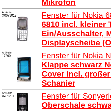
Mikrofon
Artikelnr.:
Fenster für Nokia 
X0073012
6810 incl. kleiner
Ein/Ausschalter, 
Displayscheibe (O
Artikelnr.:
Fenster für Nokia 
17290
Klappe schwarz No
Cover incl. große
Schanier
Artikelnr.:
Fenster für Sonye
9961281
Oberschale schwa