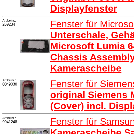
Displayfenster
Artikelnr.:
Fenster für Micros
269234
Unterschale, Geh
Microsoft Lumia 6
Chassis Assembly
Kamerascheibe
Artikelnr.:
Fenster für Sieme
0049030
original Siemens 
(Cover) incl. Disp
Artikelnr.:
Fenster für Samsu
9941248
Kamerascheibe Sa