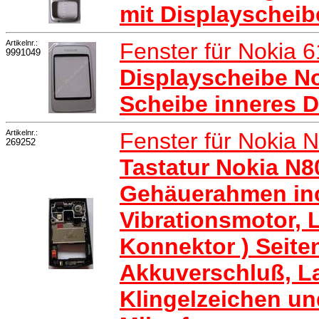
mit Displayscheib
Artikelnr.:
Fenster für Nokia 
9991049
Displayscheibe No
Scheibe inneres D
Artikelnr.:
Fenster für Nokia 
269252
Tastatur Nokia N8
Gehäuerahmen inc
Vibrationsmotor, 
Konnektor ) Seite
Akkuverschluß, La
Klingelzeichen u