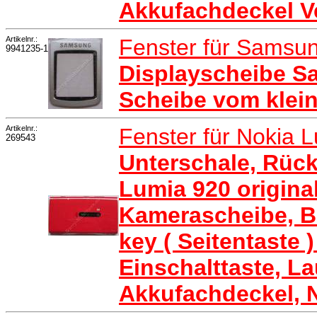
Akkufachdeckel V
Artikelnr.:
Fenster für Samsu
9941235-1
Displayscheibe S
Scheibe vom klein
Artikelnr.:
Fenster für Nokia 
269543
Unterschale, Rück
Lumia 920 origina
Kamerascheibe, Bl
key ( Seitentaste )
Einschalttaste, La
Akkufachdeckel, 