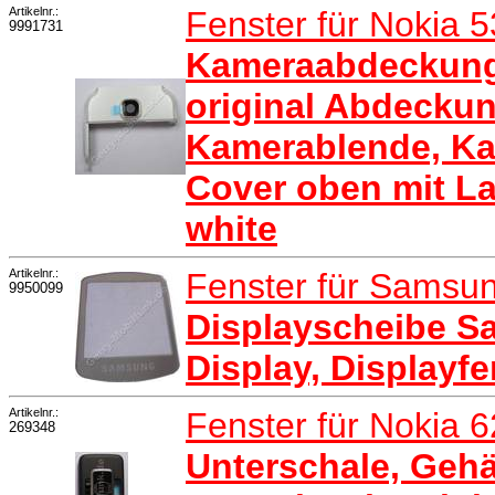
Artikelnr.:
Fenster für Nokia 
9991731
Kameraabdeckung
original Abdecku
Kamerablende, K
Cover oben mit La
white
Artikelnr.:
Fenster für Samsu
9950099
Displayscheibe S
Display, Displayfe
Artikelnr.:
Fenster für Nokia 
269348
Unterschale, Geh