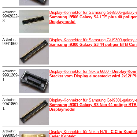
Artikelnr.:
Display-Konnektor für Samsung Gt-i9506-galaxy-
9942022-
Samsung i9506 Galaxy S4 LTE plus 40 polige
3
Displaymodul
Artikelnr.:
Display-Konnektor für Samsung Gt-i9300-galaxy
9941860
Samsung i9300 Galaxy S3 44 poliger BTB Con
Artikelnr.:
Display-Konnektor für Nokia 6680
- Display-Konn
9991269-
Stecker vom Display eingesteckt wird 2x12f
1
Artikelnr.:
Display-Konnektor für Samsung Gt-i9301-galaxy
9941860-
Samsung i9301 Galaxy S3 Neo 44 poliger BTB
1
Displaymodul
Artikelnr.:
Display-Konnektor für Nokia N76
- C-Clip Kupfe
9990854-
Feder Kontakt