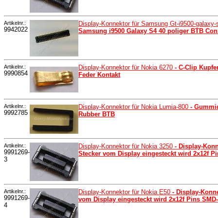
Artikelnr.:
Display-Konnektor für Samsung Gt-i9500-galaxy
9942022
Samsung i9500 Galaxy S4 40 poliger BTB Con
Artikelnr.:
Display-Konnektor für Nokia 6270
- C-Clip Kupf
9990854
Feder Kontakt
Artikelnr.:
Display-Konnektor für Nokia Lumia-800
- Gummid
9992785
Rubber BTB
Artikelnr.:
Display-Konnektor für Nokia 3250
- Display-Konn
9991269-
Stecker vom Display eingesteckt wird 2x12f
3
Artikelnr.:
Display-Konnektor für Nokia E50
- Display-Konn
9991269-
vom Display eingesteckt wird 2x12f Pins SM
4