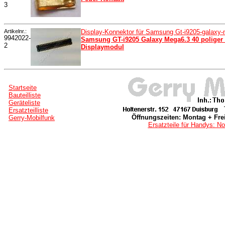
3
Artikelnr.:
Display-Konnektor für Samsung Gt-i9205-galaxy
9942022-
Samsung GT-i9205 Galaxy Mega6.3 40 poliger
2
Displaymodul
Startseite
Bauteilliste
Geräteliste
Ersatzteilliste
Öffnungszeiten: Montag + Frei
Gerry-Mobilfunk
Ersatzteile für Handys: No