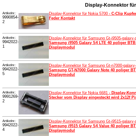
Display-Konnektor fü
Artikelnr.:
Display-Konnektor für Nokia 5700
- C-Clip Kupf
9990854-
Feder Kontakt
2
Artikelnr.:
Display-Konnektor für Samsung Gt-i9505-galaxy-
9942022-
Samsung i9505 Galaxy S4 LTE 40 poliger BTB
1
Displaymodul
Artikelnr.:
Display-Konnektor für Samsung Gt-n7000-galaxy
9942022-
Samsung GT-N7000 Galaxy Note 40 poliger BT
5
Displaymodul
Artikelnr.:
Display-Konnektor für Nokia 6681
- Display-Konn
9991269-
Stecker vom Display eingesteckt wird 2x12f
2
Artikelnr.:
Display-Konnektor für Samsung Gt-i9515-galaxy
9942022-
Samsung i9515 Galaxy S4 Value 40 poliger B
4
Displaymodul