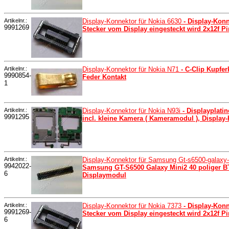
Artikelnr.:
Display-Konnektor für Nokia 6630
- Display-Konn
9991269
Stecker vom Display eingesteckt wird 2x12f
Artikelnr.:
Display-Konnektor für Nokia N71
- C-Clip Kupfe
9990854-
Feder Kontakt
1
Artikelnr.:
Display-Konnektor für Nokia N93i
- Displayplati
9991295
incl. kleine Kamera ( Kameramodul ), Display
Artikelnr.:
Display-Konnektor für Samsung Gt-s6500-galaxy
9942022-
Samsung GT-S6500 Galaxy Mini2 40 poliger B
6
Displaymodul
Artikelnr.:
Display-Konnektor für Nokia 7373
- Display-Konn
9991269-
Stecker vom Display eingesteckt wird 2x12f
6