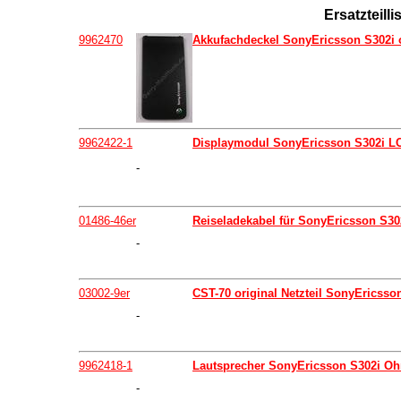
Ersatzteill
9962470
Akkufachdeckel SonyEricsson S302i or
9962422-1
Displaymodul SonyEricsson S302i LCD
-
01486-46er
Reiseladekabel für SonyEricsson S302i
-
03002-9er
CST-70 original Netzteil SonyEricsson 
-
9962418-1
Lautsprecher SonyEricsson S302i Oh
-