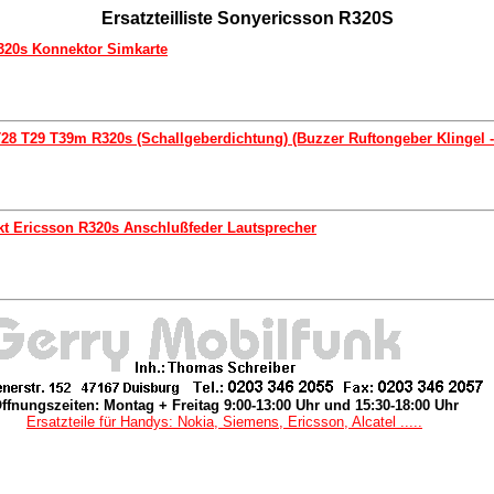
Ersatzteilliste Sonyericsson R320S
320s Konnektor Simkarte
28 T29 T39m R320s (Schallgeberdichtung) (Buzzer Ruftongeber Klingel 
kt Ericsson R320s Anschlußfeder Lautsprecher
ffnungszeiten: Montag + Freitag 9:00-13:00 Uhr und 15:30-18:00 Uhr
Ersatzteile für Handys: Nokia, Siemens, Ericsson, Alcatel .....