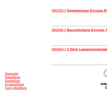
9960293-3
Simkartenleser Ericsson R
-
9960096-5
Buzzerdichtung Ericsson T
-
9960669-2
2 Stück Lautsprecherkonta
-
Startseite
Bauteilliste
Geräteliste
Ersatzteilliste
Ö
Gerry-Mobilfunk