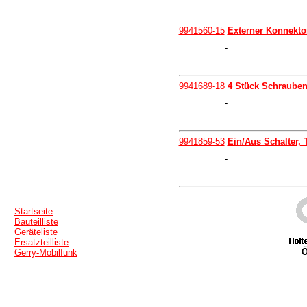
9941560-15
Externer Konnekto
-
9941689-18
4 Stück Schraube
-
9941859-53
Ein/Aus Schalter, 
-
Startseite
Bauteilliste
Geräteliste
Ersatzteilliste
Ö
Gerry-Mobilfunk