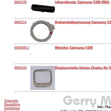
9940108
Infrarotfenster Samsung V200 IRDA
9940114
Drehwinkelbegrenzung Samsung V2
9940090-1
Mikrofon Samsung V200
-
9940104
Displayscheibe kleines Display für
Startseite
Bauteilliste
Geräteliste