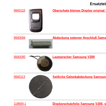
Ersatzte
9940118
Oberschale kleines Display origina
9940094
Abdeckung externer Anschluß Sam
9940095
Lautsprecher Samsung V200
9940113
Seitliche Gelenkabdeckung Samsun
118809-1
Displayschutzfolie Samsung V200, s