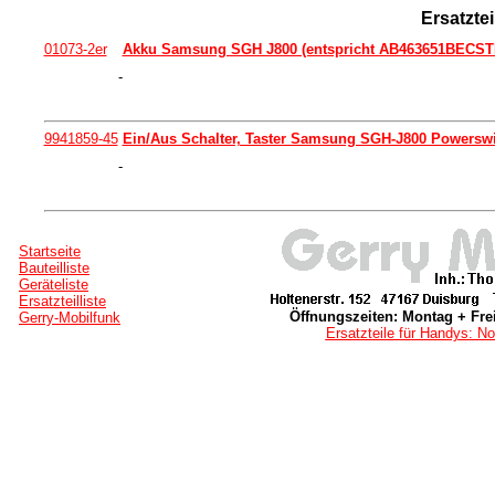
Ersatzte
01073-2er
Akku Samsung SGH J800 (entspricht AB463651BECSTD)
-
9941859-45
Ein/Aus Schalter, Taster Samsung SGH-J800 Powerswitc
-
Startseite
Bauteilliste
Geräteliste
Ersatzteilliste
Öffnungszeiten: Montag + Frei
Gerry-Mobilfunk
Ersatzteile für Handys: No