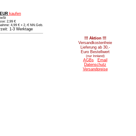
 EUR
kaufen
MwSt
sse: 2,99 €
ahme: 4,99 € + 2,-€ NN.Geb.
rzeit: 1-3 Werktage
!!! Aktion !!!
Versandkostenfreie
Lieferung ab 30,-
Euro Bestellwert
(nur Innland)
AGBs
Email
Datenschutz
Versandpreise