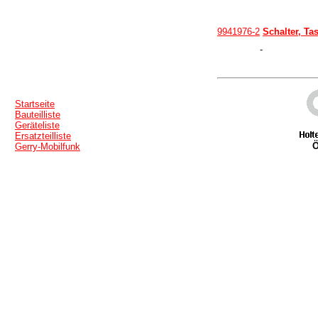
9941976-2
Schalter, Ta
-
Startseite
Bauteilliste
Geräteliste
Ersatzteilliste
Ö
Gerry-Mobilfunk