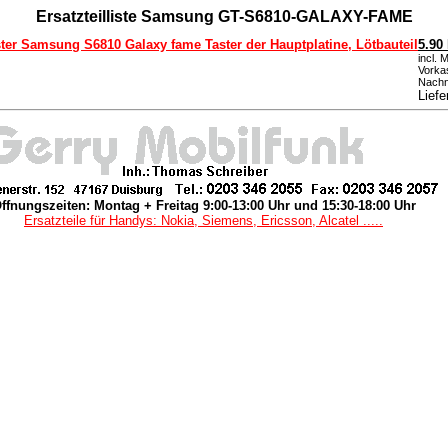
Ersatzteilliste Samsung GT-S6810-GALAXY-FAME
ster Samsung S6810 Galaxy fame Taster der Hauptplatine, Lötbauteil
5.90
incl. 
Vorka
Nachn
Liefe
ffnungszeiten: Montag + Freitag 9:00-13:00 Uhr und 15:30-18:00 Uhr
Ersatzteile für Handys: Nokia, Siemens, Ericsson, Alcatel .....