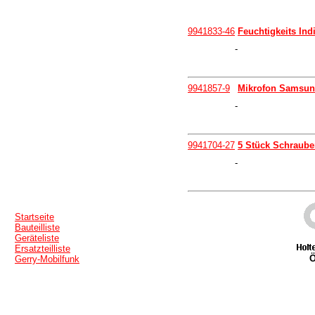
9941833-46
Feuchtigkeits In
-
9941857-9
Mikrofon Samsun
-
9941704-27
5 Stück Schraube
-
Startseite
Bauteilliste
Geräteliste
Ersatzteilliste
Ö
Gerry-Mobilfunk