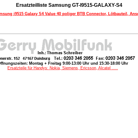
Ersatzteilliste Samsung GT-I9515-GALAXY-S4
amsung i9515 Galaxy S4 Value 40 poliger BTB Connector, Lötbauteil, A
ffnungszeiten: Montag + Freitag 9:00-13:00 Uhr und 15:30-18:00 Uhr
Ersatzteile für Handys: Nokia, Siemens, Ericsson, Alcatel .....