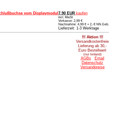
nschlußbuchse vom Displaymodul
7.90 EUR
kaufen
incl. MwSt
Vorkasse: 2,99 €
Nachnahme: 4,99 € + 2,-€ NN.Geb.
Lieferzeit: 1-3 Werktage
!!! Aktion !!!
Versandkostenfreie
Lieferung ab 30,-
Euro Bestellwert
(nur Innland)
AGBs
Email
Datenschutz
Versandpreise