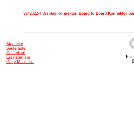
9942022-4
Display-Konnektor, Board to Board Konnektor S
-
Startseite
Bauteilliste
Geräteliste
Ersatzteilliste
Ö
Gerry-Mobilfunk