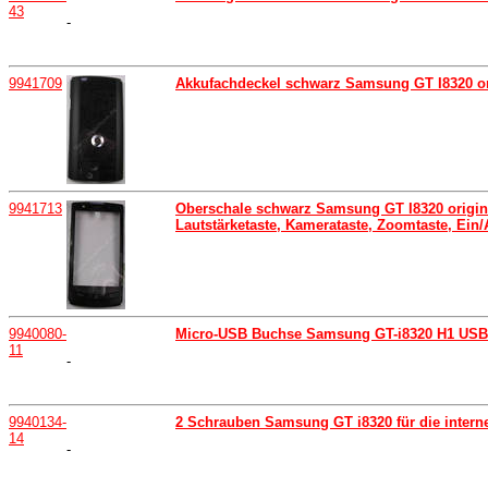
43
-
9941709
Akkufachdeckel schwarz Samsung GT I8320 ori
9941713
Oberschale schwarz Samsung GT I8320 origina
Lautstärketaste, Kamerataste, Zoomtaste, Ein/
9940080-
Micro-USB Buchse Samsung GT-i8320 H1 USB 
11
-
9940134-
2 Schrauben Samsung GT i8320 für die intern
14
-