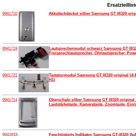
Ersatzteilli
9941710
Akkufachdeckel silber Samsung GT I8320 origin
9941719
Lautsprechermodul schwarz Samsung GT I8320 
Freisprechlautsprecher, Ohrlautsprecher, Pow
9941721
Tastaturmodul Samsung GT I8320 original UI-
H1)
9941714
Oberschale silber Samsung GT I8320 original 
Lautstärketaste, Kamerataste, Zoomtaste, Ein/
9941833-
Feuchtigkeits Indikator Samsung GT-i8320 Au