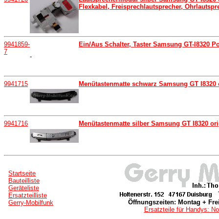
Flexkabel, Freisprechlautsprecher, Ohrlautspr
9941859-
Ein/Aus Schalter, Taster Samsung GT-I8320 Pow
7
-
9941715
Menütastenmatte schwarz Samsung GT I8320 or
9941716
Menütastenmatte silber Samsung GT I8320 origi
Startseite
Bauteilliste
Geräteliste
Ersatzteilliste
Öffnungszeiten: Montag + Frei
Gerry-Mobilfunk
Ersatzteile für Handys: No