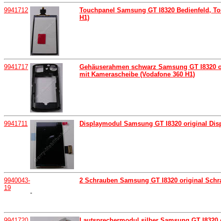
9941712
Touchpanel Samsung GT I8320 Bedienfeld, Tou
H1)
9941717
Gehäuserahmen schwarz Samsung GT I8320 ori
mit Kamerascheibe (Vodafone 360 H1)
9941711
Displaymodul Samsung GT I8320 original Displ
9940043-
2 Schrauben Samsung GT I8320 original Schr
19
-
9941720
Lautsprechermodul silber Samsung GT I8320 or