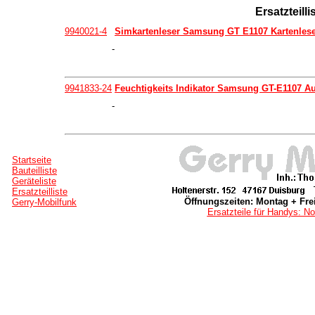
Ersatzteil
9940021-4
Simkartenleser Samsung GT E1107 Kartenlese
-
9941833-24
Feuchtigkeits Indikator Samsung GT-E1107 Au
-
Startseite
Bauteilliste
Geräteliste
Ersatzteilliste
Öffnungszeiten: Montag + Frei
Gerry-Mobilfunk
Ersatzteile für Handys: No