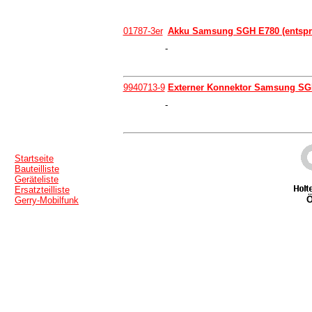
01787-3er
Akku Samsung SGH E780 (entspr
-
9940713-9
Externer Konnektor Samsung SGH
-
Startseite
Bauteilliste
Geräteliste
Ersatzteilliste
Ö
Gerry-Mobilfunk