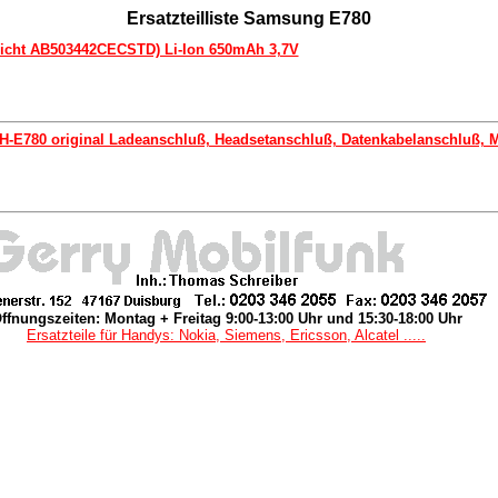
Ersatzteilliste Samsung E780
icht AB503442CECSTD) Li-Ion 650mAh 3,7V
-E780 original Ladeanschluß, Headsetanschluß, Datenkabelanschluß, 
ffnungszeiten: Montag + Freitag 9:00-13:00 Uhr und 15:30-18:00 Uhr
Ersatzteile für Handys: Nokia, Siemens, Ericsson, Alcatel .....