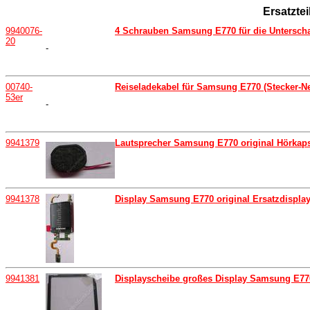
Ersatzte
9940076-
4 Schrauben Samsung E770 für die Unterscha
20
-
00740-
Reiseladekabel für Samsung E770 (Stecker-Net
53er
-
9941379
Lautsprecher Samsung E770 original Hörkap
9941378
Display Samsung E770 original Ersatzdisplay
9941381
Displayscheibe großes Display Samsung E770 