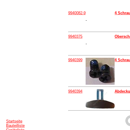
9940082-9
4 Schra
-
9940375
Obersch
-
9940399
4 Schra
9940394
Abdecku
Startseite
Bauteilliste
Geräteliste