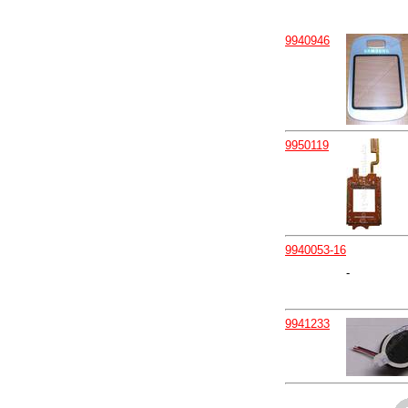
9940946
9950119
9940053-16
-
9941233