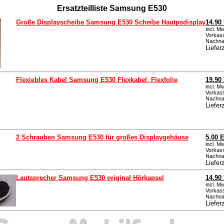
Ersatzteilliste Samsung E530
Große Displayscheibe Samsung E530 Scheibe Hautpsdisplay
14.90
incl. M
Vorkass
Nachna
Liefer
Flexiebles Kabel Samsung E530 Flexkabel, Flexfolie
19.90
incl. M
Vorkass
Nachna
Liefer
2 Schrauben Samsung E530 für großes Displaygehäuse
5.00 
incl. M
Vorkass
Nachna
Liefer
Lautsprecher Samsung E530 original Hörkapsel
14.90
incl. M
Vorkass
Nachna
Liefer