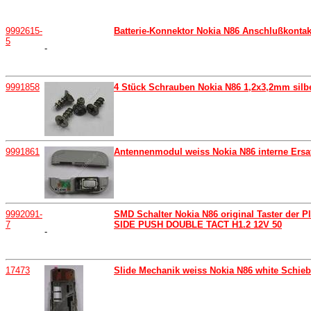
9992615-
Batterie-Konnektor Nokia N86 Anschlußkonta
5
-
9991858
4 Stück Schrauben Nokia N86 1,2x3,2mm silbe
9991861
Antennenmodul weiss Nokia N86 interne Ersa
9992091-
SMD Schalter Nokia N86 original Taster der P
7
SIDE PUSH DOUBLE TACT H1.2 12V 50
-
17473
Slide Mechanik weiss Nokia N86 white Schie