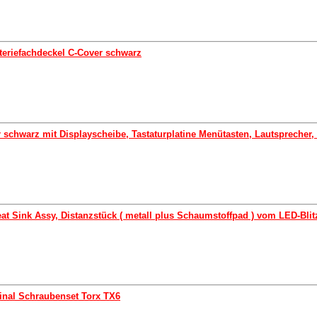
teriefachdeckel C-Cover schwarz
 schwarz mit Displayscheibe, Tastaturplatine Menütasten, Lautsprecher
eat Sink Assy, Distanzstück ( metall plus Schaumstoffpad ) vom LED-Blit
inal Schraubenset Torx TX6