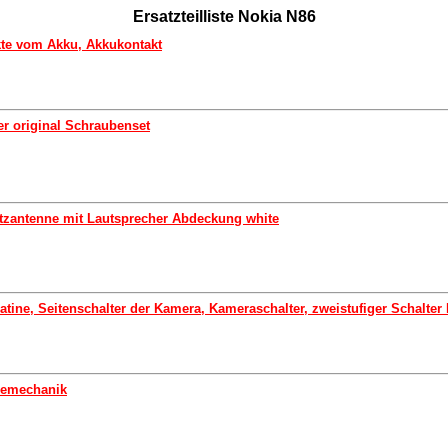
Ersatzteilliste Nokia N86
kte vom Akku, Akkukontakt
r original Schraubenset
tzantenne mit Lautsprecher Abdeckung white
latine, Seitenschalter der Kamera, Kameraschalter, zweistufiger Schalte
bemechanik