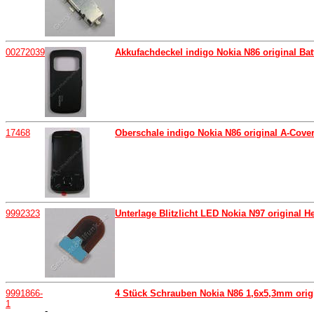
00272039
Akkufachdeckel indigo Nokia N86 original Bat
17468
Oberschale indigo Nokia N86 original A-Cover
9992323
Unterlage Blitzlicht LED Nokia N97 original H
9991866-
4 Stück Schrauben Nokia N86 1,6x5,3mm orig
1
-