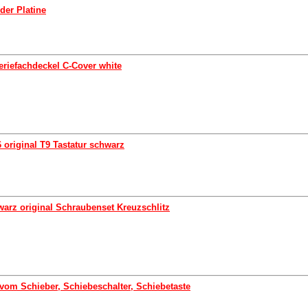
der Platine
eriefachdeckel C-Cover white
 original T9 Tastatur schwarz
arz original Schraubenset Kreuzschlitz
 vom Schieber, Schiebeschalter, Schiebetaste