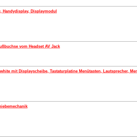
D, Handydisplay, Displaymodul
lußbuchse vom Headset AV Jack
white mit Displayscheibe, Tastaturplatine Menütasten, Lautsprecher, Me
chiebemechanik