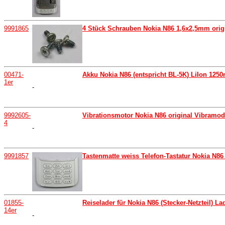
9991865
4 Stück Schrauben Nokia N86 1,6x2,5mm orig
00471-
Akku Nokia N86 (entspricht BL-5K) LiIon 1250
1er
-
9992605-
Vibrationsmotor Nokia N86 original Vibramod
4
-
9991857
Tastenmatte weiss Telefon-Tastatur Nokia N86 
01855-
Reiselader für Nokia N86 (Stecker-Netzteil) La
14er
-