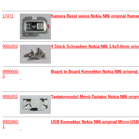
17471
Kamera Bezel weiss Nokia N86 original Kamer
9991859
4 Stück Schrauben Nokia N86 1,6x5,0mm orig
9990666-
Board to Board Konnektor Nokia N86 original
3
-
9991855
Tastaturmodul Menü-Tastatur Nokia N86 origina
9991960-
USB Konnektor Nokia N86 original Micro-US
1
-