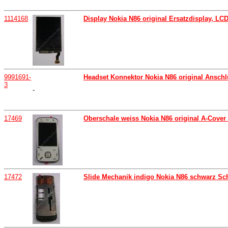
1114168
Display Nokia N86 original Ersatzdisplay, LC
9991691-
Headset Konnektor Nokia N86 original Ansch
3
-
17469
Oberschale weiss Nokia N86 original A-Cover 
17472
Slide Mechanik indigo Nokia N86 schwarz S