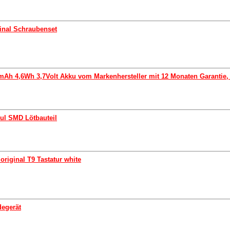
inal Schraubenset
mAh 4,6Wh 3,7Volt Akku vom Markenhersteller mit 12 Monaten Garantie, 
ul SMD Lötbauteil
original T9 Tastatur white
degerät