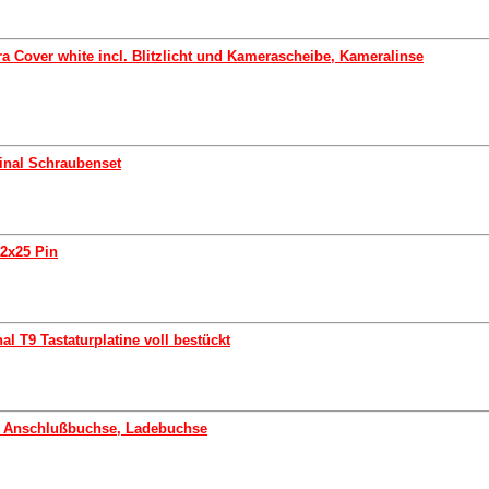
a Cover white incl. Blitzlicht und Kamerascheibe, Kameralinse
inal Schraubenset
 2x25 Pin
l T9 Tastaturplatine voll bestückt
B Anschlußbuchse, Ladebuchse