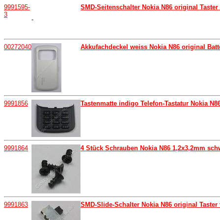
9991595-
SMD-Seitenschalter Nokia N86 original Taster 
3
-
00272040
Akkufachdeckel weiss Nokia N86 original Batt
9991856
Tastenmatte indigo Telefon-Tastatur Nokia N86
9991864
4 Stück Schrauben Nokia N86 1,2x3,2mm schw
9991863
SMD-Slide-Schalter Nokia N86 original Taster