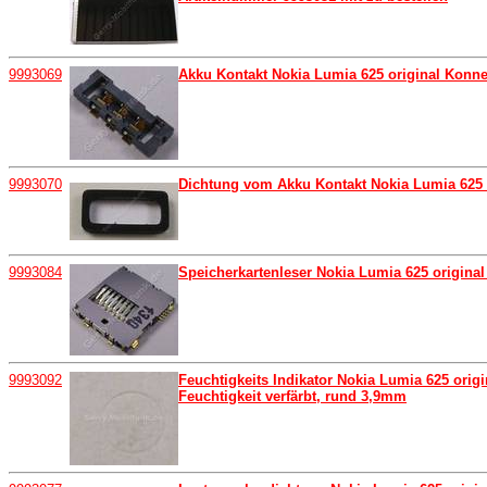
9993069
Akku Kontakt Nokia Lumia 625 original Konne
9993070
Dichtung vom Akku Kontakt Nokia Lumia 625 o
9993084
Speicherkartenleser Nokia Lumia 625 original 
9993092
Feuchtigkeits Indikator Nokia Lumia 625 orig
Feuchtigkeit verfärbt, rund 3,9mm