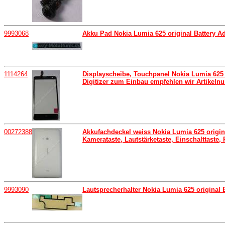
9993068
Akku Pad Nokia Lumia 625 original Battery A
1114264
Displayscheibe, Touchpanel Nokia Lumia 625 o
Digitizer zum Einbau empfehlen wir Artikeln
00272388
Akkufachdeckel weiss Nokia Lumia 625 origina
Kamerataste, Lautstärketaste, Einschalttaste,
9993090
Lautsprecherhalter Nokia Lumia 625 original