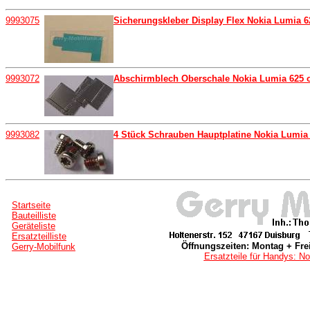
9993075
Sicherungskleber Display Flex Nokia Lumia 62
9993072
Abschirmblech Oberschale Nokia Lumia 625 or
9993082
4 Stück Schrauben Hauptplatine Nokia Lumia
Startseite
Bauteilliste
Geräteliste
Ersatzteilliste
Öffnungszeiten: Montag + Frei
Gerry-Mobilfunk
Ersatzteile für Handys: No