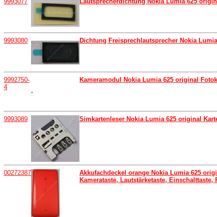
9993077
Lautsprecherdichtung Nokia Lumia 625 origin
9993080
Dichtung Freisprechlautsprecher Nokia Lumia
9992750-
Kameramodul Nokia Lumia 625 original Foto
4
-
9993089
Simkartenleser Nokia Lumia 625 original Kart
00272387
Akkufachdeckel orange Nokia Lumia 625 origin
Kamerataste, Lautstärketaste, Einschalttaste,