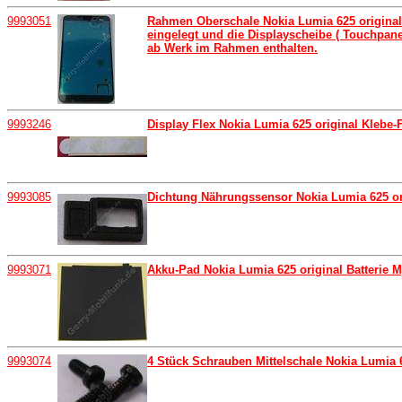
9993051
Rahmen Oberschale Nokia Lumia 625 original
eingelegt und die Displayscheibe ( Touchpanel
ab Werk im Rahmen enthalten.
9993246
Display Flex Nokia Lumia 625 original Klebe
9993085
Dichtung Nährungssensor Nokia Lumia 625 or
9993071
Akku-Pad Nokia Lumia 625 original Batterie 
9993074
4 Stück Schrauben Mittelschale Nokia Lumia 