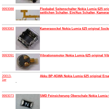
9993088
Flexkabel Seitenschalter Nokia Lumia 625 orig
seitlichen Schalter, Ein/Aus Schalter, Kameras
9993083
Kamerasockel Nokia Lumia 625 original Sock
9993091
Vibrationsmotor Nokia Lumia 625 original Vi
20013-
Akku BP-4GWA Nokia Lumia 625 original Ers
1er
-
9993073
SMD Feinsicherung Oberschale Nokia Lumia 6