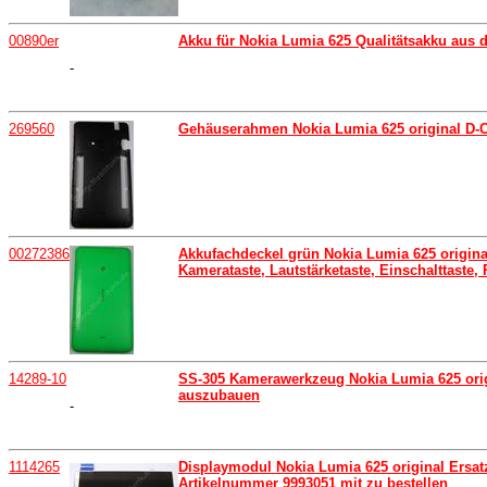
00890er
Akku für Nokia Lumia 625 Qualitätsakku aus
-
269560
Gehäuserahmen Nokia Lumia 625 original D-Co
00272386
Akkufachdeckel grün Nokia Lumia 625 original
Kamerataste, Lautstärketaste, Einschalttaste,
14289-10
SS-305 Kamerawerkzeug Nokia Lumia 625 ori
auszubauen
-
1114265
Displaymodul Nokia Lumia 625 original Ersat
Artikelnummer 9993051 mit zu bestellen