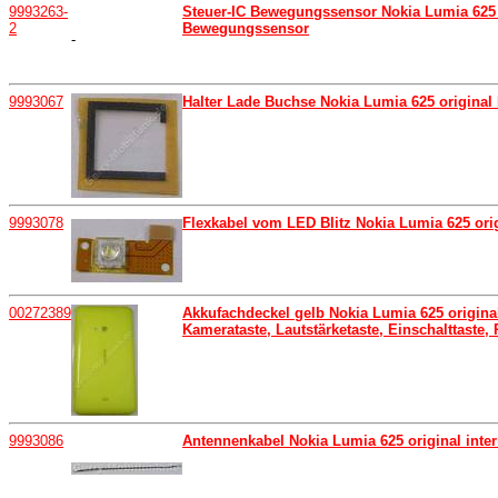
9993263-
Steuer-IC Bewegungssensor Nokia Lumia 625
2
Bewegungssensor
-
9993067
Halter Lade Buchse Nokia Lumia 625 origina
9993078
Flexkabel vom LED Blitz Nokia Lumia 625 ori
00272389
Akkufachdeckel gelb Nokia Lumia 625 original
Kamerataste, Lautstärketaste, Einschalttaste,
9993086
Antennenkabel Nokia Lumia 625 original inte