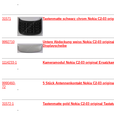
-
31571
Tastenmatte schwarz chrom Nokia C2-03 orig
9992710
Untere Abdeckung weiss Nokia C2-03 original
Displayscheibe
1114233-1
Kameramodul Nokia C2-03 original Ersatzk
-
9990460-
5 Stück Antennenkontakt Nokia C2-03 origina
72
-
31572-1
Tastenmatte gold Nokia C2-03 original Tastatu
-