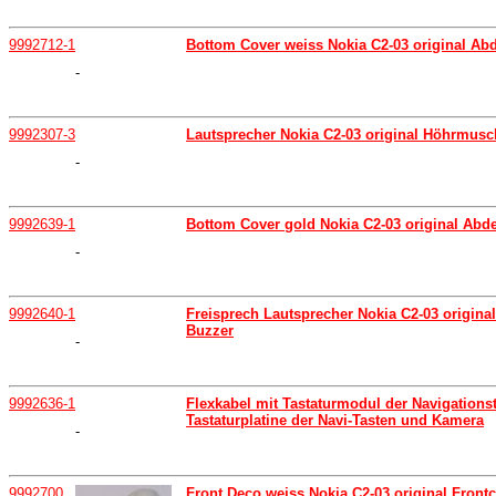
9992712-1
Bottom Cover weiss Nokia C2-03 original Ab
-
9992307-3
Lautsprecher Nokia C2-03 original Höhrmusc
-
9992639-1
Bottom Cover gold Nokia C2-03 original Abde
-
9992640-1
Freisprech Lautsprecher Nokia C2-03 origina
Buzzer
-
9992636-1
Flexkabel mit Tastaturmodul der Navigations
Tastaturplatine der Navi-Tasten und Kamera
-
9992700
Front Deco weiss Nokia C2-03 original Frontc