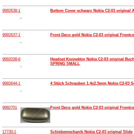
9992638-1
Bottom Cover schwarz Nokia C2-03 original
-
9992637-1
Front Deco gold Nokia C2-03 original Frontco
-
9992038-6
Headset Konnektor Nokia C2-03 original B
SPRING SMALL
-
9992644-1
4 Stück Schrauben 1,4x2,5mm Nokia C2-03 Sc
-
9992701
Front Deco gold Nokia C2-03 original Frontc
17730-1
Schiebemechanik Nokia C2-03 original Slide