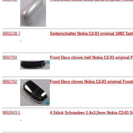
9992138-7
Seitenschalter Nokia C2-03 original SMD Ta
-
9992704
Front Deco chrom hell Nokia C2-03 original 
9992702
Front Deco chrom Nokia C2-03 original Front
9992643-1
4 Stück Schrauben 1,4x3,2mm Nokia C2-03 S
-