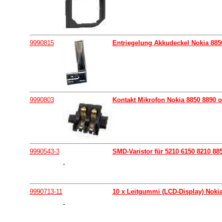
9990815
Entriegelung Akkudeckel Nokia 885
9990803
Kontakt Mikrofon Nokia 8850 8890 o
9990543-3
SMD-Varistor für 5210 6150 8210 88
-
9990713-11
10 x Leitgummi (LCD-Display) Nokia
-