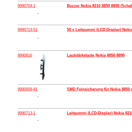
9990704-1
Buzzer Nokia 8210 8850 8890 (Schal
-
9990713-51
50 x Leitgummi (LCD-Display) Nokia
-
9990816
Lautstärketaste Nokia 8850 8890
9990009-41
SMD Feinsicherung für Nokia 8850 
-
9990713-1
Leitgummi (LCD-Display) Nokia 821
-