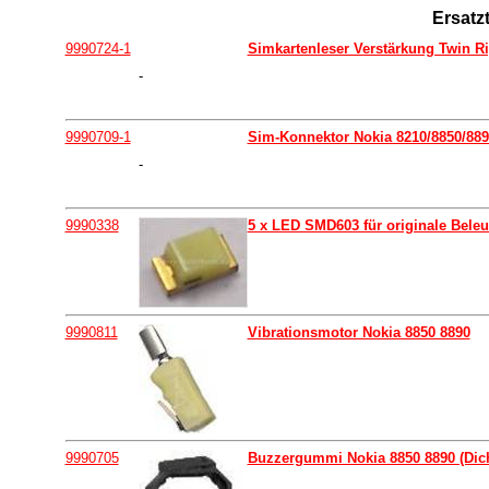
Ersatzt
9990724-1
Simkartenleser Verstärkung Twin Ri
-
9990709-1
Sim-Konnektor Nokia 8210/8850/889
-
9990338
5 x LED SMD603 für originale Beleu
9990811
Vibrationsmotor Nokia 8850 8890
9990705
Buzzergummi Nokia 8850 8890 (Dich