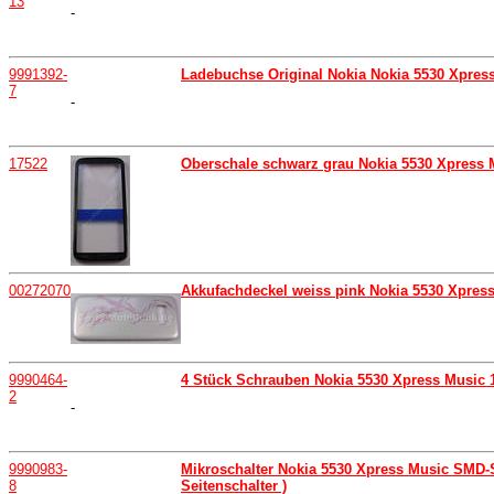
13
-
9991392-
Ladebuchse Original Nokia Nokia 5530 Xpress
7
-
17522
Oberschale schwarz grau Nokia 5530 Xpress 
00272070
Akkufachdeckel weiss pink Nokia 5530 Xpress 
9990464-
4 Stück Schrauben Nokia 5530 Xpress Music 
2
-
9990983-
Mikroschalter Nokia 5530 Xpress Music SMD-Sch
8
Seitenschalter )