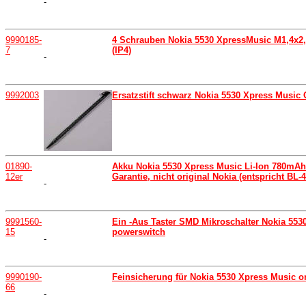
-
9990185-
4 Schrauben Nokia 5530 XpressMusic M1,4x2,
7
(IP4)
-
9992003
Ersatzstift schwarz Nokia 5530 Xpress Music O
01890-
Akku Nokia 5530 Xpress Music Li-Ion 780mA
12er
Garantie, nicht original Nokia (entspricht BL-
-
9991560-
Ein -Aus Taster SMD Mikroschalter Nokia 5530
15
powerswitch
-
9990190-
Feinsicherung für Nokia 5530 Xpress Music 
66
-