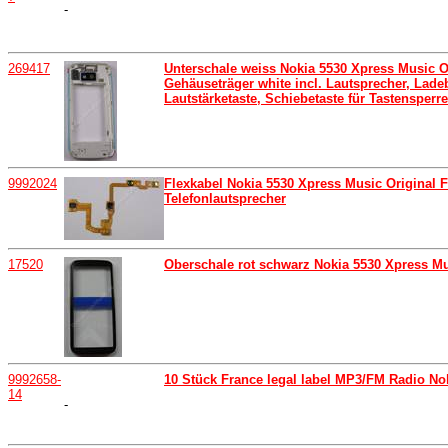
-
269417
Unterschale weiss Nokia 5530 Xpress Music 
Gehäuseträger white incl. Lautsprecher, Ladeb
Lautstärketaste, Schiebetaste für Tastenspe
9992024
Flexkabel Nokia 5530 Xpress Music Original 
Telefonlautsprecher
17520
Oberschale rot schwarz Nokia 5530 Xpress Mu
9992658-
10 Stück France legal label MP3/FM Radio No
14
-