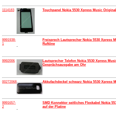
1114183
Touchpanel Nokia 5530 Xpress Music Original
9991938-
Freisprech Lautsprecher Nokia 5530 Xpress Mu
1
Ruftöne
-
9992006
Lautsprecher Telefon Nokia 5530 Xpress Music
Gesprächsausgabe am Ohr
00272068
Akkufachdeckel schwarz Nokia 5530 Xpress Mu
9991657-
SMD Konnektor seitliches Flexkabel Nokia 55
2
auf der Platine
-