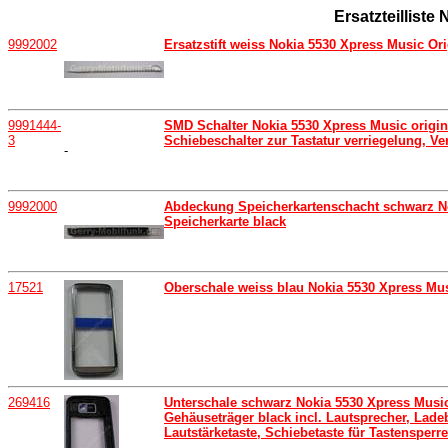
Ersatzteillis
9992002
Ersatzstift weiss Nokia 5530 Xpress Music Ori
9991444-
SMD Schalter Nokia 5530 Xpress Music original
3
Schiebeschalter zur Tastatur verriegelung, Ver
-
9992000
Abdeckung Speicherkartenschacht schwarz No
Speicherkarte black
17521
Oberschale weiss blau Nokia 5530 Xpress Mu
269416
Unterschale schwarz Nokia 5530 Xpress Musi
Gehäuseträger black incl. Lautsprecher, Ladeb
Lautstärketaste, Schiebetaste für Tastenspe