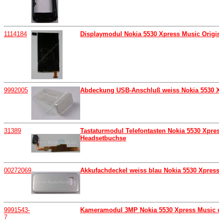
1114184
Displaymodul Nokia 5530 Xpress Music Origin
9992005
Abdeckung USB-Anschluß weiss Nokia 5530 X
31389
Tastaturmodul Telefontasten Nokia 5530 Xpress
Headsetbuchse
00272069
Akkufachdeckel weiss blau Nokia 5530 Xpress 
9991543-
Kameramodul 3MP Nokia 5530 Xpress Music o
7