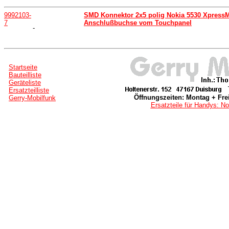
9992103-
SMD Konnektor 2x5 polig Nokia 5530 XpressMu
7
Anschlußbuchse vom Touchpanel
-
Startseite
Bauteilliste
Geräteliste
Ersatzteilliste
Öffnungszeiten: Montag + Frei
Gerry-Mobilfunk
Ersatzteile für Handys: No