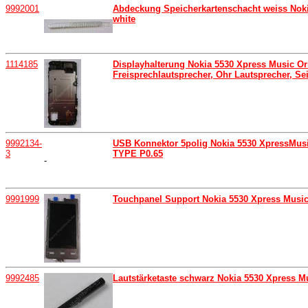
9992001
Abdeckung Speicherkartenschacht weiss Nokia
white
1114185
Displayhalterung Nokia 5530 Xpress Music Ori
Freisprechlautsprecher, Ohr Lautsprecher, Sei
9992134-
USB Konnektor 5polig Nokia 5530 XpressMus
3
TYPE P0.65
-
9991999
Touchpanel Support Nokia 5530 Xpress Music
9992485
Lautstärketaste schwarz Nokia 5530 Xpress Mu