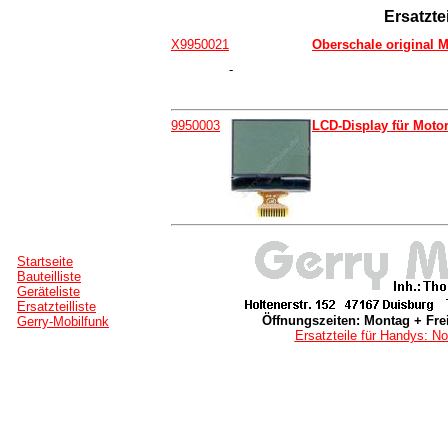
Ersatzte
X9950021
Oberschale original M
-
9950003
LCD-Display für Motor
Startseite
Bauteilliste
Geräteliste
Ersatzteilliste
Öffnungszeiten: Montag + Frei
Gerry-Mobilfunk
Ersatzteile für Handys: No