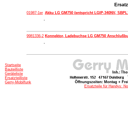
Ersatz
01987-1er
Akku LG GM750 (entspricht LGIP-340NV, SBPL
-
9981336-2
Konnektor, Ladebuchse LG GM750 Anschlußb
-
Startseite
Bauteilliste
Geräteliste
Ersatzteilliste
Öffnungszeiten: Montag + Frei
Gerry-Mobilfunk
Ersatzteile für Handys: No