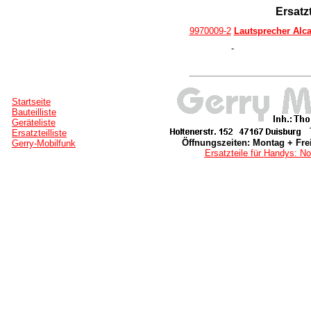
Ersatzt
9970009-2
Lautsprecher Alca
-
Startseite
Bauteilliste
Geräteliste
Ersatzteilliste
Öffnungszeiten: Montag + Frei
Gerry-Mobilfunk
Ersatzteile für Handys: No