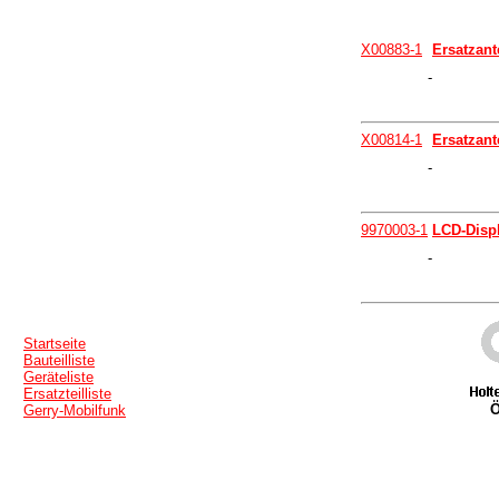
X00883-1
Ersatzant
-
X00814-1
Ersatzant
-
9970003-1
LCD-Displ
-
Startseite
Bauteilliste
Geräteliste
Ersatzteilliste
Ö
Gerry-Mobilfunk