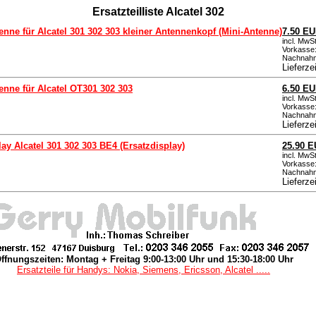
Ersatzteilliste Alcatel 302
enne für Alcatel 301 302 303 kleiner Antennenkopf (Mini-Antenne)
7.50 E
incl. MwS
Vorkasse:
Nachnahm
Lieferze
enne für Alcatel OT301 302 303
6.50 E
incl. MwS
Vorkasse:
Nachnahm
Lieferze
ay Alcatel 301 302 303 BE4 (Ersatzdisplay)
25.90 
incl. MwS
Vorkasse:
Nachnahm
Lieferze
ffnungszeiten: Montag + Freitag 9:00-13:00 Uhr und 15:30-18:00 Uhr
Ersatzteile für Handys: Nokia, Siemens, Ericsson, Alcatel .....