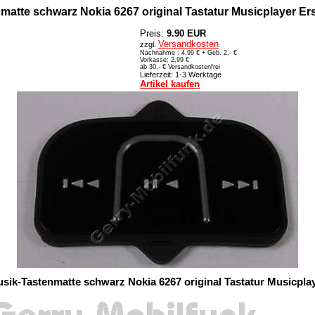
matte schwarz Nokia 6267 original Tastatur Musicplayer Ers
Preis:
9.90 EUR
Versandkosten
zzgl.
Nachnahme : 4,99 € + Geb. 2,- €
Vorkasse: 2,99 €
ab 30,- € Versandkostenfrei
Lieferzeit: 1-3 Werktage
Artikel kaufen
sik-Tastenmatte schwarz Nokia 6267 original Tastatur Musicpla