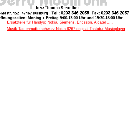
ffnungszeiten: Montag + Freitag 9:00-13:00 Uhr und 15:30-18:00 Uhr
Ersatzteile für Handys: Nokia, Siemens, Ericsson, Alcatel .....
Musik-Tastenmatte schwarz Nokia 6267 original Tastatur Musicplayer