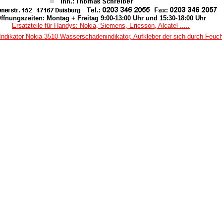
ffnungszeiten: Montag + Freitag 9:00-13:00 Uhr und 15:30-18:00 Uhr
Ersatzteile für Handys: Nokia, Siemens, Ericsson, Alcatel .....
Indikator Nokia 3510 Wasserschadenindikator, Aufkleber der sich durch Feucht