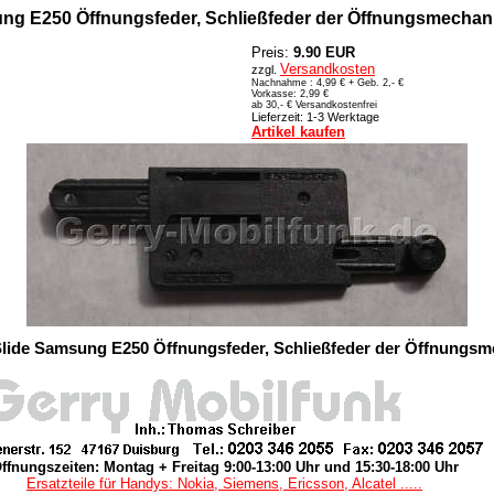
ng E250 Öffnungsfeder, Schließfeder der Öffnungsmechani
Preis:
9.90 EUR
Versandkosten
zzgl.
Nachnahme : 4,99 € + Geb. 2,- €
Vorkasse: 2,99 €
ab 30,- € Versandkostenfrei
Lieferzeit: 1-3 Werktage
Artikel kaufen
Slide Samsung E250 Öffnungsfeder, Schließfeder der Öffnungsm
ffnungszeiten: Montag + Freitag 9:00-13:00 Uhr und 15:30-18:00 Uhr
Ersatzteile für Handys: Nokia, Siemens, Ericsson, Alcatel .....