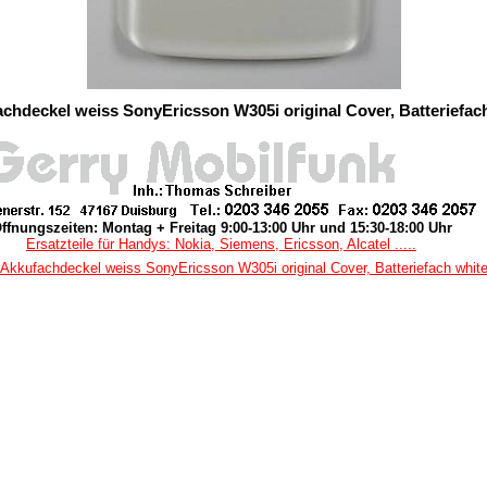
chdeckel weiss SonyEricsson W305i original Cover, Batteriefac
ffnungszeiten: Montag + Freitag 9:00-13:00 Uhr und 15:30-18:00 Uhr
Ersatzteile für Handys: Nokia, Siemens, Ericsson, Alcatel .....
Akkufachdeckel weiss SonyEricsson W305i original Cover, Batteriefach whit