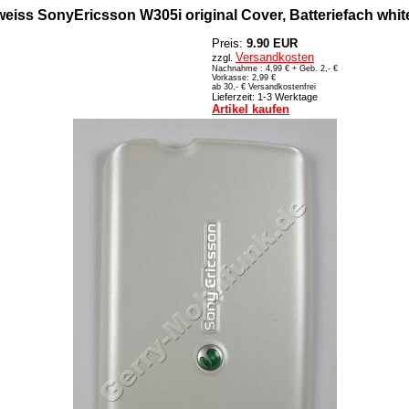
eiss SonyEricsson W305i original Cover, Batteriefach white
Preis:
9.90 EUR
Versandkosten
zzgl.
Nachnahme : 4,99 € + Geb. 2,- €
Vorkasse: 2,99 €
ab 30,- € Versandkostenfrei
Lieferzeit: 1-3 Werktage
Artikel kaufen